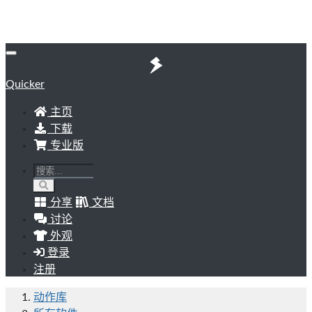
Quicker
主页
下载
专业版
分享
文档
讨论
外观
登录
注册
动作库