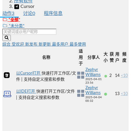
所有软件
Cursor
动作
3
讨论
0
程序信息
*全部*
*未分类*
综合
受欢迎
新发布
新更新
最多用户
最多使用
适
大
获
用
频
名称
用
分享人
小
赞
户
度
于
Zephyr
以Cursor打开
快速打开工作区/文
Williams
2
14
<10
件 | 支持自定义搜索和参数
2025-04-01
23:56
Zephyr
以IDE打开
快速打开工作区/文件
Williams
13
<10
| 支持自定义搜索和参数
2025-04-04
00:32