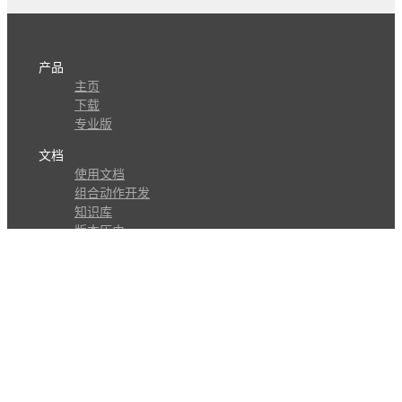
产品
主页
下载
专业版
文档
使用文档
组合动作开发
知识库
版本历史
瓜皮学堂
分享
动作库
子程序
外观
交流
问答讨论区