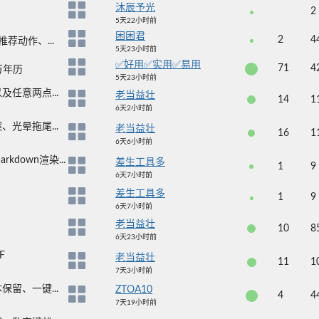
沐辰予光
2
5天22小时前
困困君
2
4
荐动作、...
5天23小时前
✅好用✅实用✅易用
71
4
万年历
5天23小时前
任意两点...
老当益壮
14
1
6天2小时前
光晕拖尾...
老当益壮
16
1
6天6小时前
own渲染...
差生工具多
1
9
6天7小时前
差生工具多
1
9
6天7小时前
老当益壮
10
8
6天23小时前
F
老当益壮
11
1
7天3小时前
留、一键...
ZTOA10
4
4
7天19小时前