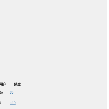
用户
频度
26
35
0
<10