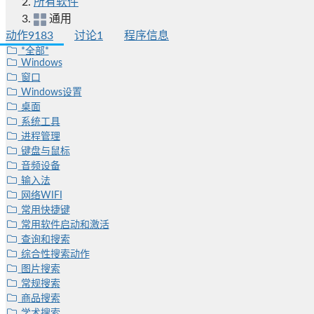
所有软件
通用
动作
9183
讨论
1
程序信息
*全部*
Windows
窗口
Windows设置
桌面
系统工具
进程管理
键盘与鼠标
音频设备
输入法
网络WIFI
常用快捷键
常用软件启动和激活
查询和搜索
综合性搜索动作
图片搜索
常规搜索
商品搜索
学术搜索