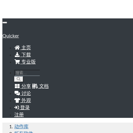
Quicker
主页
下载
专业版
分享
文档
讨论
外观
登录
注册
动作库