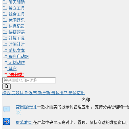
聊天辅助
独立工具
综合工具
休闲娱乐
信息记录
快捷短语
计算工具
时间计时
随机文本
程序启动器
示例动作
其它
*未分类*
综合
受欢迎
新发布
新更新
最多用户
最多使用
名称
常用提示词
一款小而美的提示词管理应用 ，支持分类管理和一
屏幕准星
在屏幕中央显示高对比、置顶、鼠标穿透的准星窗口。支