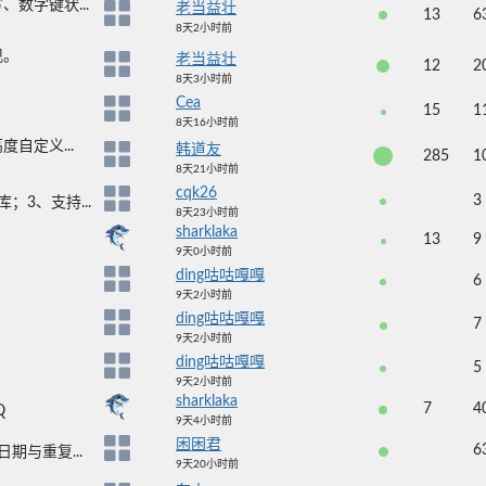
数字键状...
老当益壮
13
6
8天2小时前
现。
老当益壮
12
2
8天3小时前
Cea
15
1
8天16小时前
自定义...
韩道友
285
1
8天21小时前
cqk26
3
3、支持...
8天23小时前
sharklaka
13
9
9天0小时前
ding咕咕嘎嘎
6
9天2小时前
ding咕咕嘎嘎
7
9天2小时前
ding咕咕嘎嘎
5
9天2小时前
sharklaka
7
4
Q
9天4小时前
困困君
6
期与重复...
9天20小时前