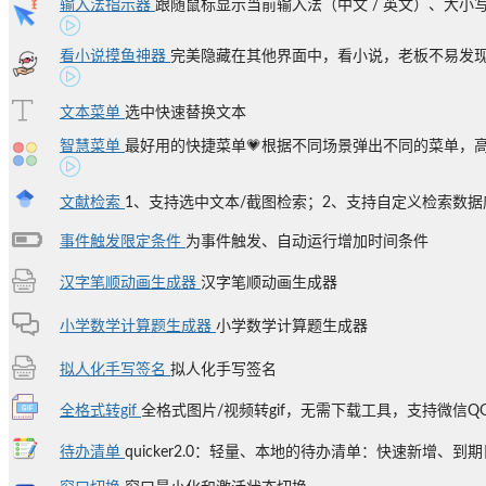
输入法指示器
跟随鼠标显示当前输入法（中文 / 英文）、大小写、
看小说摸鱼神器
完美隐藏在其他界面中，看小说，老板不易发
文本菜单
选中快速替换文本
智慧菜单
最好用的快捷菜单💗根据不同场景弹出不同的菜单，高度
文献检索
1、支持选中文本/截图检索；2、支持自定义检索数据库；
事件触发限定条件
为事件触发、自动运行增加时间条件
汉字笔顺动画生成器
汉字笔顺动画生成器
小学数学计算题生成器
小学数学计算题生成器
拟人化手写签名
拟人化手写签名
全格式转gif
全格式图片/视频转gif，无需下载工具，支持微信Q
待办清单
quicker2.0：轻量、本地的待办清单：快速新增、到期日