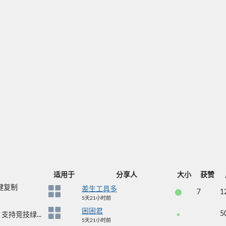
适用于
分享人
大小
获赞
键复制
差生工具多
7
1
5天21小时前
困困君
5
持竞技绿...
5天21小时前