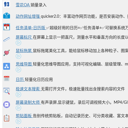
雪花OA
销量录入
动作网址增强
quicker2.0：丰富动作网页功能，是否安装动作、推
任务清单-日历版
✅超级好用的日历+✅任务清单+✅可替换系统
屏幕标尺
在屏幕上显示一把直尺，测量水平和垂直方向的长度以及
鼠标拖尾
鼠标拖尾美化工具，能给鼠标移动加上各种粒子、图案、
思维导图
轻量化思维导图应用，支持可视化编辑、层级管理、markd
日历
轻量化日历应用
极速文本搜索
无需打开文件，极速批量找出含搜索内容的文件
屏幕录制大师
有声录屏,显示键鼠，录后可调视频大小。MP4/GI
剪贴面板
告别传统剪贴板，自动记录历史、可分类收藏、富文本保