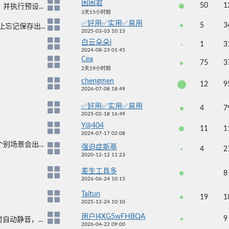
困困君
50
1
并执行预设...
3天15小时前
✅好用✅实用✅易用
5
3
忘记保存出...
2025-03-03 10:15
白云朵朵i
1
3
2024-08-23 01:45
Cea
75
3
2天19小时前
chengmen
12
9
2026-07-08 18:49
✅好用✅实用✅易用
4
7
2025-02-18 16:49
Y@404
11
1
2024-07-17 02:08
别场景会出...
强迫症斯基
4
2
2020-12-12 11:23
差生工具多
8
2026-06-24 10:15
Taitun
19
1
2025-12-24 10:10
用户l4XG5wFHBQA
9
动静音，...
2026-04-22 09:00