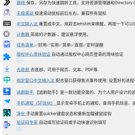
跳转
保存、另存为快速跳转工具，支持资源管理器和Directory O
无极滚动
极速滚动鼠标前后左右，兼容所有鼠标
中文输入法
重置成中文，用双击leftshift来唤醒，再按一下可以切
计数器
简易的计数器·，建议悬浮使用。
任务清单
✅好用✅实用✅简单✅直观✅定时提醒
版权中心滑块验证
自动通过版权中心网页登录的滑块验证
去底部
去底部，可用于网页、文本、PDF等
指定窗口中文输入法
配合窗口获得焦点事件使用: 设置好的进程在
追剧助手
【追剧助手】是一款功能全面的、为个人用户设计的追剧
手机通知（SF优化）
显示安卓手机上的通知，查询手机信息、通话
净化
手动重置quicker键盘状态和重新加载键鼠挂钩
验证码专家
自动填写验证码或手动快速识别填写