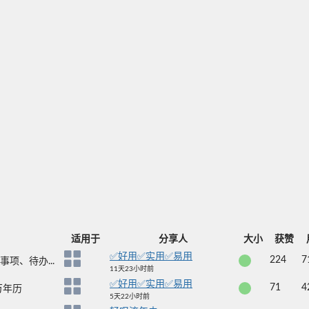
适用于
分享人
大小
获赞
✅好用✅实用✅易用
224
7
项、待办...
11天23小时前
✅好用✅实用✅易用
71
4
万年历
5天22小时前