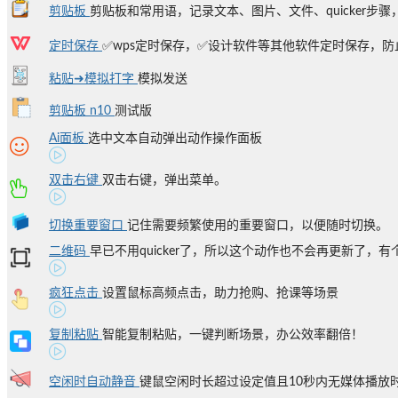
剪贴板
剪贴板和常用语，记录文本、图片、文件、quicker步骤，
定时保存
✅wps定时保存，✅设计软件等其他软件定时保存，防止
粘贴➜模拟打字
模拟发送
剪贴板 n10
测试版
Ai面板
选中文本自动弹出动作操作面板
双击右键
双击右键，弹出菜单。
切换重要窗口
记住需要频繁使用的重要窗口，以便随时切换。
二维码
早已不用quicker了，所以这个动作也不会再更新了，有个
疯狂点击
设置鼠标高频点击，助力抢购、抢课等场景
复制粘贴
智能复制粘贴，一键判断场景，办公效率翻倍！
空闲时自动静音
键鼠空闲时长超过设定值且10秒内无媒体播放时自