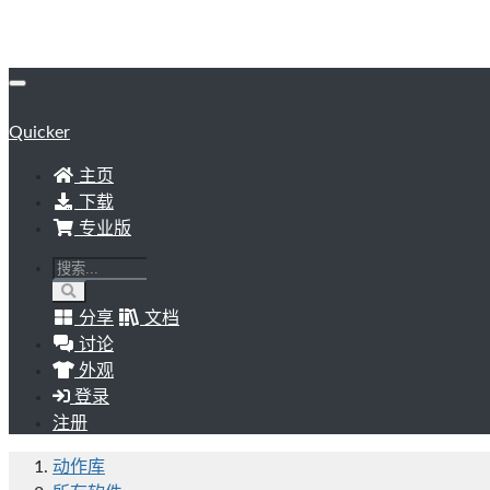
Quicker
主页
下载
专业版
分享
文档
讨论
外观
登录
注册
动作库