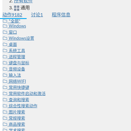
所有软件
通用
动作
9182
讨论
1
程序信息
*全部*
Windows
窗口
Windows设置
桌面
系统工具
进程管理
键盘与鼠标
音频设备
输入法
网络WIFI
常用快捷键
常用软件启动和激活
查询和搜索
综合性搜索动作
图片搜索
常规搜索
商品搜索
学术搜索