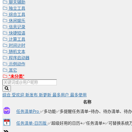
聊天辅助
独立工具
综合工具
休闲娱乐
信息记录
快捷短语
计算工具
时间计时
随机文本
程序启动器
示例动作
其它
*未分类*
综合
受欢迎
新发布
新更新
最多用户
最多使用
名称
任务清单Pro
✅多功能✅多提醒任务清单~待办、待办清单、待办事
任务清单-日历版
✅超级好用的日历+✅任务清单+✅可替换系统