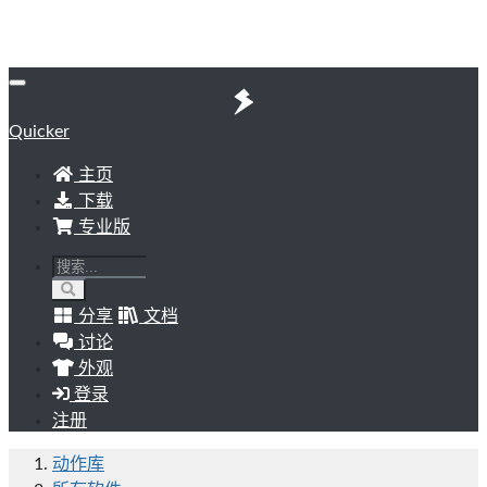
Quicker
主页
下载
专业版
分享
文档
讨论
外观
登录
注册
动作库