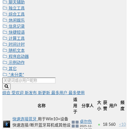
聊天辅助
独立工具
综合工具
休闲娱乐
信息记录
快捷短语
计算工具
时间计时
随机文本
程序启动器
示例动作
其它
*未分类*
综合
受欢迎
新发布
新更新
最多用户
最多使用
适
大
获
频
名称
用
分享人
用户
小
赞
度
于
快速连接蓝牙
用于Win10+设备
卓尔伤
18
560
<10
快速连接/断开蓝牙耳机或其他设
2025-12-