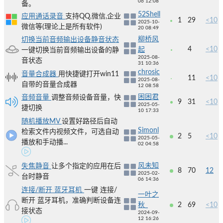
06 12:08
备。
52Shell
应用通话录音
支持QQ,微信,企业
1
29
<10
2025-10-
微信等(理论上是所有软件)
20 08:49
柳桥风
切换当前音频输出设备静音状态
4
<10
起
一键切换当前音频输出设备的静
2025-08-
音状态
31 10:36
chrosic
音量合成器
用快捷键打开win11
11
<10
2025-08-
自带的音量合成器
12 08:58
困困君
音频音量
调整音频设备音量，快
9
31
<10
2025-05-
捷切换
10 17:33
随机播放MV
设置好路径后自动
Simonl
检索文件内视频文件，可选自动
2
5
<10
2025-05-
播放和手动播...
02 04:58
风未知
失焦静音
让多个指定的应用在后
8
70
12
2025-02-
台时静音
06 14:36
连接/断开 蓝牙耳机
一键 连接/
一叶之
断开 蓝牙耳机，准确判断设备连
秋_
2
69
<10
接状态
2024-09-
12 16:26