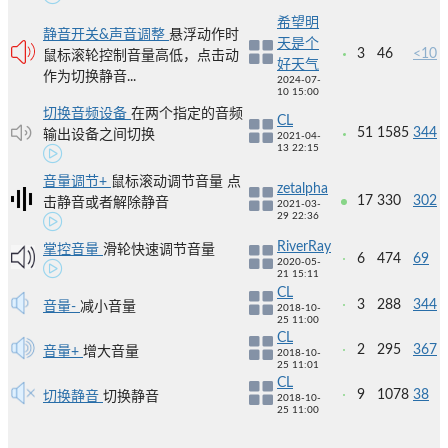
希望明
静音开关&声音调整
悬浮动作时
天是个
3
46
<10
鼠标滚轮控制音量高低，点击动
好天气
作为切换静音...
2024-07-
10 15:00
切换音频设备
在两个指定的音频
CL
51
1585
344
输出设备之间切换
2021-04-
13 22:15
音量调节+
鼠标滚动调节音量 点
zetalpha
17
330
302
击静音或者解除静音
2021-03-
29 22:36
RiverRay
掌控音量
滑轮快速调节音量
6
474
69
2020-05-
21 15:11
CL
3
288
344
音量-
减小音量
2018-10-
25 11:00
CL
2
295
367
音量+
增大音量
2018-10-
25 11:01
CL
9
1078
38
切换静音
切换静音
2018-10-
25 11:00