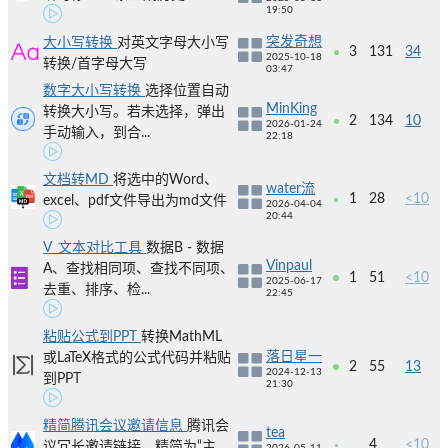
19:50
突发奇想
大小写转换
对英文字母大小写
3
131
34
2025-10-18
转换/首字母大写
03:47
数字大小写转换
选择位置自动
MinKing
转换大小写。若未选择，弹出
2
134
10
2026-01-24
手动输入，到合...
22:18
文档转MD
将选中的Word、
water流
1
28
<10
excel、pdf文件导出为md文件
2026-04-04
20:44
V_文本对比工具
数据B - 数据
Vinpaul
A、查找相同项、查找不同项、
1
51
<10
2025-06-17
去重、排序、检...
22:45
粘贴公式到PPT
转换MathML
落日星一
或LaTeX格式的公式代码并粘贴
2
55
13
2024-12-13
到PPT
21:30
精简腾讯会议邀请信息
腾讯会
tea
4
<10
议冗长邀请链接，精简为“主