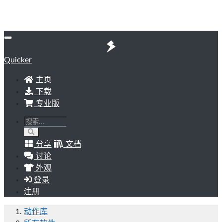
Quicker
主页
下载
专业版
分享
文档
讨论
外观
登录
注册
动作库