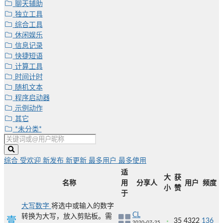
聊天辅助
独立工具
综合工具
休闲娱乐
信息记录
快捷短语
计算工具
时间计时
随机文本
程序启动器
示例动作
其它
*未分类*
综合
受欢迎
新发布
新更新
最多用户
最多使用
适
大
获
名称
用
分享人
用户
频度
小
赞
于
大写数字
将选中或输入的数字
CL
转换为大写，放入剪贴板。需
35
4322
136
2020-07-25