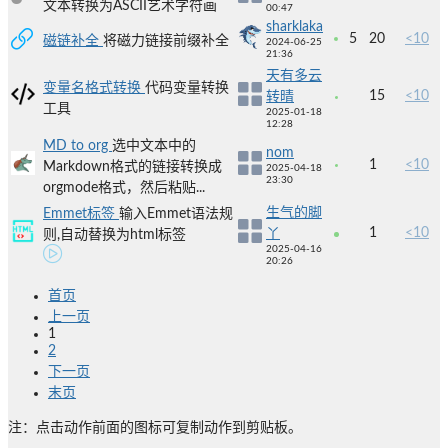
文本转换为ASCII艺术字符画
00:47
sharklaka
5
20
<10
磁链补全
将磁力链接前缀补全
2024-06-25
21:36
天有多云
变量名格式转换
代码变量转换
15
<10
转晴
工具
2025-01-18
12:28
MD to org
选中文本中的
nom
1
<10
Markdown格式的链接转换成
2025-04-18
23:30
orgmode格式，然后粘贴...
生气的脚
Emmet标签
输入Emmet语法规
1
<10
丫
则,自动替换为html标签
2025-04-16
20:26
首页
上一页
1
2
下一页
末页
注：点击动作前面的图标可复制动作到剪贴板。