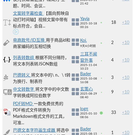
2026-05-11
21:42
题、时间、会议...
文案转字幕检查
【面向剪映自
Yayia
动打时间轴】视频文案中带有
18
<10
2025-10-18
标点符合，会自...
00:26
电商款号/ID互换
用于商品id和
Koi.
2
<10
商家编码的互相切换
9天4小时前
三耳不闻
列表转数组
根据不同分隔符，
4
<10
窗外事
将文本列表转JSON数组
2025-11-04
10:23
Bader
巴德转义
将文本中的\ n、\ t转
3
<10
2025-10-08
为换行、制表符
16:08
玄策心
中文转数字
将文字中的中文数
9
<10
2025-08-29
字转换成阿拉伯数字
08:40
PDF转MD
一款免费优秀的
logπ
PDF格式文件转换为
33
<10
2025-01-10
Markdown格式文件的工具，
08:06
可准...
Bader
巴德文本字符画生成器
将选中
1
<10
2025-08-15