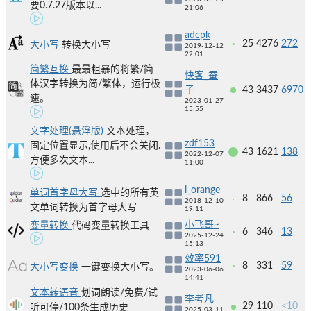
要0.7.27版本以...
21:06
adcpk
25
4276
272
大小写
转换大小写
2019-12-12
22:01
简繁互换
最最粗暴的将繁/简
快客_蚕
体汉字转换为简/繁体，运行极
子
43
3437
6970
速。
2023-01-27
15:55
文字处理(悬浮版)
文本处理，
zdf153
固定位置显示,使用后不会关闭.
43
1621
138
2022-12-07
方便多次文本...
11:00
i_orange
单词首字母大写
选中的所有英
8
866
56
2018-12-10
文单词转换为首字母大写
19:11
小飞哥~
变量转换
代码变量转换工具
6
346
13
2025-12-24
15:13
效率591
8
331
59
大小写变换
一键变换大小写。
2023-06-06
14:41
文本转语音
划词朗读/免费/试
李考凡
29
110
<10
听可停/100条生成历史
2025-03-11