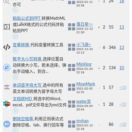
1
24
18
2023-01-11
亦可
20:58
粘贴公式到PPT
转换MathML
落日星一
或LaTeX格式的公式代码并粘
2
55
13
2024-12-13
贴到PPT
21:30
小飞哥~
变量转换
代码变量转换工具
6
346
13
2025-12-24
15:13
数字大小写转换
选择位置自
MinKing
动转换大小写。若未选择，弹
2
134
10
2026-01-24
出手动输入，到合...
22:18
MowMark
单词首字母大写
选中的所有
1
57
<10
2021-02-05
英文单词转换为首字母大写
16:55
文档转MD
将选中的Word、
water流
1
28
<10
excel、pdf文件导出为md文件
2026-04-04
20:44
删除空格等
利用正则表达式
myhan
86
<10
删除空格、tab、换行回车等
2023-01-12
22:18