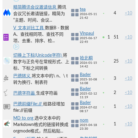
精简腾讯会议邀请信息
腾讯
tea
4
<10
会议冗长邀请链接，精简为
2026-05-11
21:42
“主题、时间、会议...
V_文本对比工具
数据B - 数据
Vinpaul
A、查找相同项、查找不同
1
51
<10
2025-06-17
项、去重、排序、检...
22:45
切换上下标(Unicode字符)
将
拾北桐
25
<10
数字与正负号在常规形式、上
2026-01-15
14:42
标、下标之间转换
Bader
巴德转义
将文本中的\ n、\ t
3
<10
2025-10-08
转为换行、制表符
16:08
Bader
2
<10
巴德字符画
生成字符画
2025-02-12
11:19
Bader
巴德前缀File:///
给路径增加
1
<10
2024-07-02
file:///前缀
08:17
MD to org
选中文本中的
nom
1
<10
Markdown格式的链接转换成
2025-04-18
23:30
orgmode格式，然后粘贴...