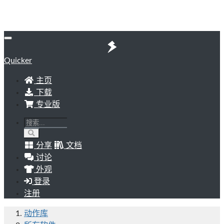
Quicker
主页
下载
专业版
分享
文档
讨论
外观
登录
注册
动作库