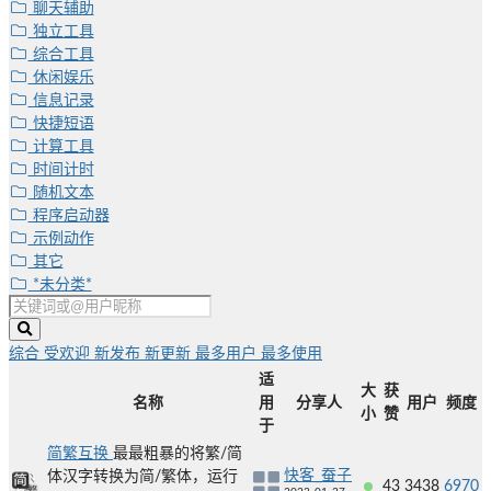
聊天辅助
独立工具
综合工具
休闲娱乐
信息记录
快捷短语
计算工具
时间计时
随机文本
程序启动器
示例动作
其它
*未分类*
综合
受欢迎
新发布
新更新
最多用户
最多使用
适
大
获
名称
用
分享人
用户
频度
小
赞
于
简繁互换
最最粗暴的将繁/简
快客_蚕子
体汉字转换为简/繁体，运行
43
3438
6970