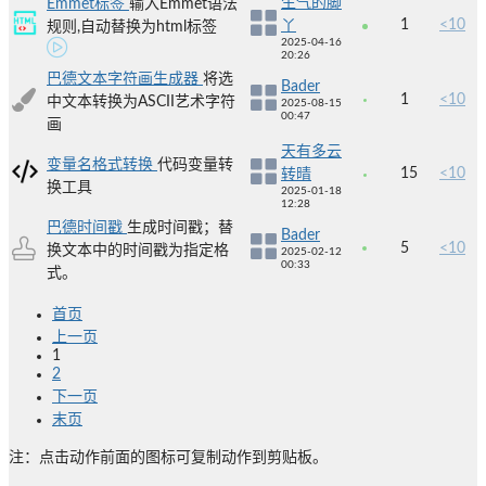
生气的脚
Emmet标签
输入Emmet语法
1
<10
丫
规则,自动替换为html标签
2025-04-16
20:26
巴德文本字符画生成器
将选
Bader
1
<10
中文本转换为ASCII艺术字符
2025-08-15
00:47
画
天有多云
变量名格式转换
代码变量转
15
<10
转晴
换工具
2025-01-18
12:28
巴德时间戳
生成时间戳；替
Bader
5
<10
换文本中的时间戳为指定格
2025-02-12
00:33
式。
首页
上一页
1
2
下一页
末页
注：点击动作前面的图标可复制动作到剪贴板。