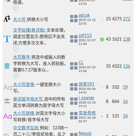
2023-01-27
极速。
15:55
adcpk
25
4275
272
大小写
转换大小写
2019-12-12
22:01
文字处理(悬浮版)
文本处理，
zdf153
固定位置显示,使用后不会关
43
1621
138
2022-12-07
闭.方便多次文本...
11:00
大写数字
将选中或输入的数
CL
字转换为大写，放入剪贴板。
35
4322
136
2020-07-25
需要0.7.27版本以...
21:06
效率591
大小写变换
一键变换大小
8
332
59
2023-06-06
写。
14:41
i_orange
单词首字母大写
选中的所有
8
866
56
2018-12-10
英文单词转换为首字母大写
19:11
突发奇想
大小写转换
对英文字母大小
3
131
34
2025-10-18
写转换/首字母大写
03:47
中文数字互转
例如：123转一
Nexuiz
百二十三/壹佰贰拾叁，反之