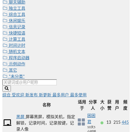
聊天辅助
独立工具
综合工具
休闲娱乐
信息记录
快捷短语
计算工具
时间计时
随机文本
程序启动器
示例动作
其它
*未分类*
综合
受欢迎
新发布
新更新
最多用户
最多使用
适用
分享
大
获
用
频
名称
于
人
小
赞
户
度
困困
黑屏
屏幕黑屏，模拟关机，指定
君
13
215
445
解锁，记录时间，记录按键，记
10天5
录人像
小时前