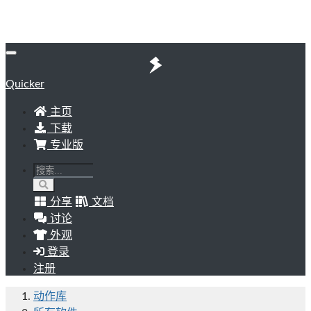
Quicker
主页
下载
专业版
分享
文档
讨论
外观
登录
注册
动作库