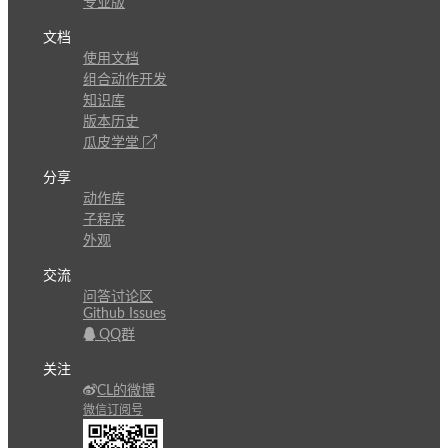
专业版
文档
使用文档
组合动作开发
知识库
版本历史
瓜皮学堂
分享
动作库
子程序
外观
交流
问答讨论区
Github Issues
QQ群
关注
CL的微博
微信订阅号