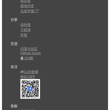
知识库
版本历史
瓜皮学堂
分享
动作库
子程序
外观
交流
问答讨论区
Github Issues
QQ群
关注
CL的微博
微信订阅号
条款