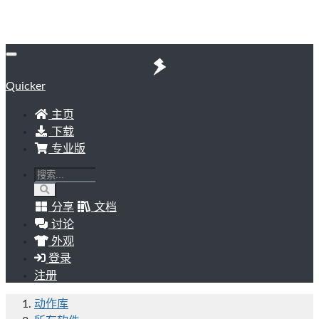
Quicker
主页
下载
专业版
分享
文档
讨论
外观
登录
注册
动作库