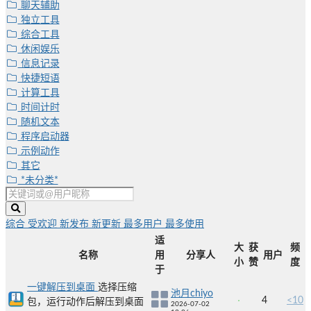
聊天辅助
独立工具
综合工具
休闲娱乐
信息记录
快捷短语
计算工具
时间计时
随机文本
程序启动器
示例动作
其它
*未分类*
综合
受欢迎
新发布
新更新
最多用户
最多使用
适
大
获
频
名称
用
分享人
用户
小
赞
度
于
一键解压到桌面
选择压缩
池月chiyo
4
<10
包，运行动作后解压到桌面
2026-07-02