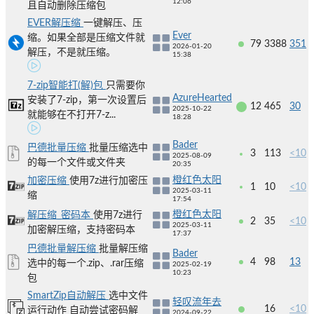
12:06
且自动删除压缩包
EVER解压缩
一键解压、压
Ever
缩。如果全部是压缩文件就
79
3388
351
2026-01-20
解压，不是就压缩。
15:38
7-zip智能打(解)包
只需要你
AzureHearted
安装了7-zip，第一次设置后
12
465
30
2025-10-22
就能够在不打开7-z...
18:28
Bader
巴德批量压缩
批量压缩选中
3
113
<10
2025-08-09
的每一个文件或文件夹
20:35
橙红色太阳
加密压缩
使用7z进行加密压
1
10
<10
2025-03-11
缩
17:54
橙红色太阳
解压缩_密码本
使用7z进行
2
35
<10
2025-03-11
加密解压缩，支持密码本
17:37
巴德批量解压缩
批量解压缩
Bader
4
98
13
选中的每一个.zip、.rar压缩
2025-02-19
10:23
包
SmartZip自动解压
选中文件
轻叹流年去
16
<10
运行动作 自动尝试密码解
2024-09-22