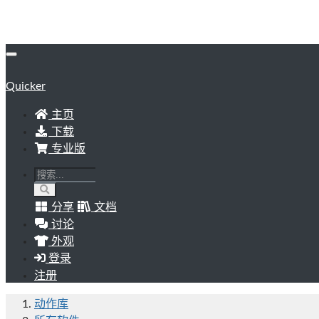
Quicker
主页
下载
专业版
分享
文档
讨论
外观
登录
注册
动作库