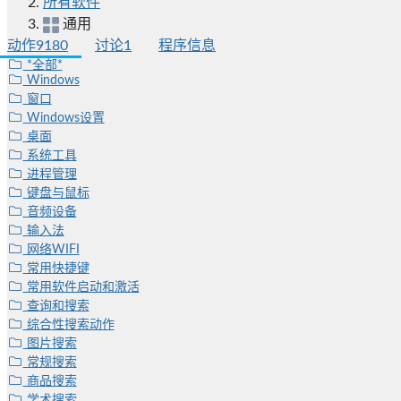
所有软件
通用
动作
9180
讨论
1
程序信息
*全部*
Windows
窗口
Windows设置
桌面
系统工具
进程管理
键盘与鼠标
音频设备
输入法
网络WIFI
常用快捷键
常用软件启动和激活
查询和搜索
综合性搜索动作
图片搜索
常规搜索
商品搜索
学术搜索