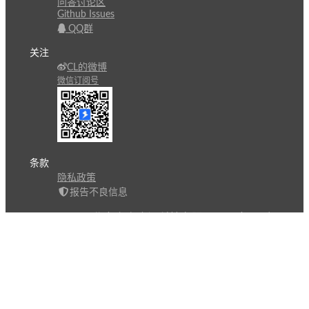
问答讨论区
Github Issues
QQ群
关注
CL的微博
微信订阅号
条款
隐私政策
报告不良信息
Copyright © 北京立迩合讯科技有限公司
•
京ICP备
09022189号-8
•
京公网安备 11010502053266号
自动