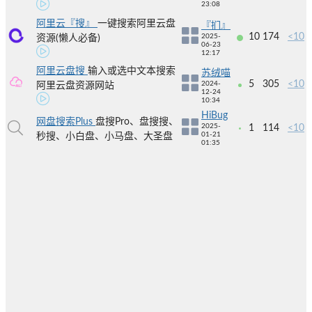
23:08
阿里云『搜』
一键搜索阿里云盘
『扪』
10
174
<10
2025-
资源(懒人必备)
06-23
12:17
阿里云盘搜
输入或选中文本搜索
苏绒喵
5
305
<10
2024-
阿里云盘资源网站
12-24
10:34
HiBug
网盘搜索Plus
盘搜Pro、盘搜搜、
2025-
1
114
<10
01-21
秒搜、小白盘、小马盘、大圣盘
01:35