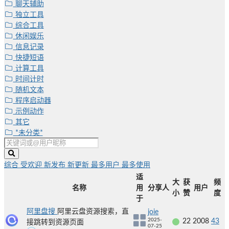
聊天辅助
独立工具
综合工具
休闲娱乐
信息记录
快捷短语
计算工具
时间计时
随机文本
程序启动器
示例动作
其它
*未分类*
综合
受欢迎
新发布
新更新
最多用户
最多使用
适
大
获
频
名称
用
分享人
用户
小
赞
度
于
阿里盘搜
阿里云盘资源搜索，直
joie
2025-
22
2008
43
接跳转到资源页面
07-25