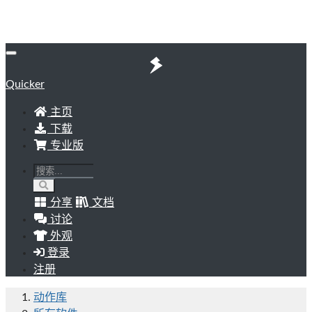
Quicker
主页
下载
专业版
分享
文档
讨论
外观
登录
注册
动作库