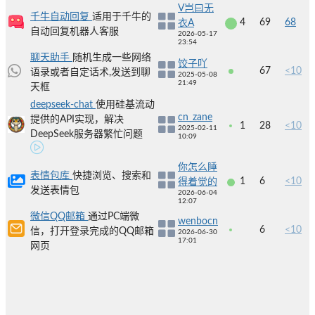
V岂曰无
千牛自动回复
适用于千牛的
4
69
68
衣A
自动回复机器人客服
2026-05-17
23:54
聊天助手
随机生成一些网络
饺子吖
67
<10
语录或者自定话术,发送到聊
2025-05-08
21:49
天框
deepseek-chat
使用硅基流动
cn_zane
提供的API实现，解决
1
28
<10
2025-02-11
DeepSeek服务器繁忙问题
10:09
你怎么睡
表情包库
快捷浏览、搜索和
1
6
<10
得着觉的
发送表情包
2026-06-04
12:07
微信QQ邮箱
通过PC端微
wenbocn
6
<10
信，打开登录完成的QQ邮箱
2026-06-30
17:01
网页