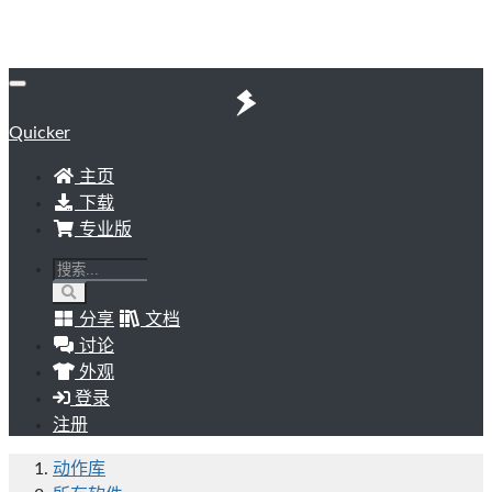
Quicker
主页
下载
专业版
分享
文档
讨论
外观
登录
注册
动作库