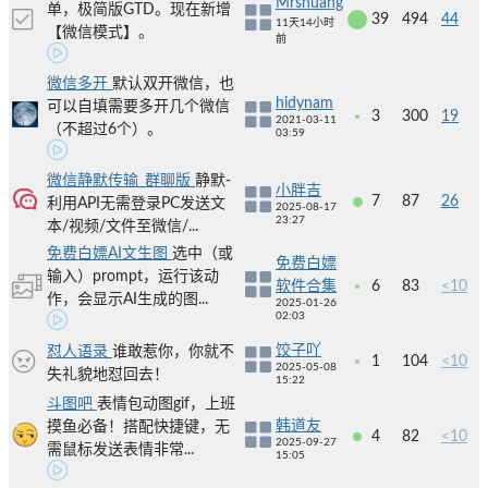
Mrshuang
单，极简版GTD。现在新增
39
494
44
11天14小时
【微信模式】。
前
微信多开
默认双开微信，也
hidynam
可以自填需要多开几个微信
3
300
19
2021-03-11
（不超过6个）。
03:59
微信静默传输_群聊版
静默-
小胖吉
7
87
26
利用API无需登录PC发送文
2025-08-17
23:27
本/视频/文件至微信/...
免费白嫖AI文生图
选中（或
免费白嫖
输入）prompt，运行该动
软件合集
6
83
<10
作，会显示AI生成的图...
2025-01-26
02:03
饺子吖
怼人语录
谁敢惹你，你就不
1
104
<10
2025-05-08
失礼貌地怼回去！
15:22
斗图吧
表情包动图gif，上班
韩道友
摸鱼必备！搭配快捷键，无
4
82
<10
2025-09-27
需鼠标发送表情非常...
15:05