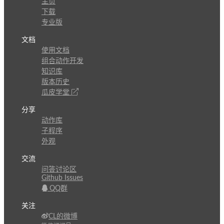
主页
下载
专业版
文档
使用文档
组合动作开发
知识库
版本历史
瓜皮学堂
分享
动作库
子程序
外观
交流
问答讨论区
Github Issues
QQ群
关注
CL的微博