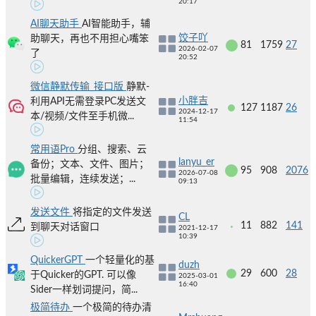
20:17
AI聊天助手
AI智能助手，辅
饺子吖
助聊天，再也不用担心嘴笨
81
1759
27
2026-02-07
了
20:52
微信静默传输_接口版
静默-
小胖吉
利用API无需登录PC发送文
127
1187
26
2024-12-17
本/视频/文件至手机微...
11:54
常用语Pro
分组、搜索、云
lanyu_er
备份；文本、文件、图片；
95
908
2076
2026-07-08
批量编辑，连续发送；...
09:13
发送文件
将指定的文件发送
CL
11
882
141
到聊天对话窗口
2021-12-17
10:39
QuickerGPT
一个轻量化的基
duzh
29
600
28
于Quicker的GPT. 可以像
2025-03-01
16:40
Sider一样划词提问，简...
极简待办
一个极简的待办清