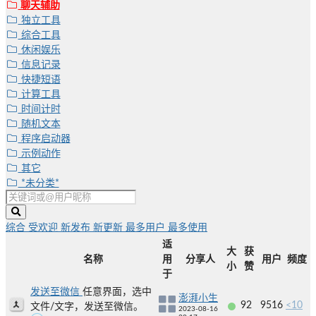
聊天辅助
独立工具
综合工具
休闲娱乐
信息记录
快捷短语
计算工具
时间计时
随机文本
程序启动器
示例动作
其它
*未分类*
综合
受欢迎
新发布
新更新
最多用户
最多使用
适
大
获
名称
用
分享人
用户
频度
小
赞
于
发送至微信
任意界面，选中
澎湃小生
92
9516
<10
文件/文字，发送至微信。
2023-08-16