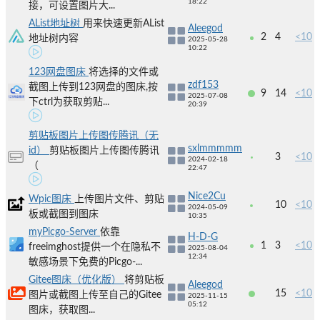
18:22
接，可设置图片大...
AList地址树
用来快速更新AList
Aleegod
2
4
<10
地址树内容
2025-05-28
10:22
123网盘图床
将选择的文件或
zdf153
截图上传到123网盘的图床,按
9
14
<10
2025-07-08
下ctrl为获取剪贴...
20:39
剪贴板图片上传图传腾讯（无
sxlmmmmm
id）
剪贴板图片上传图传腾讯
3
<10
2024-02-18
（
22:47
Nice2Cu
Wpic图床
上传图片文件、剪贴
10
<10
2024-05-09
板或截图到图床
10:35
myPicgo-Server
依靠
H-D-G
1
3
<10
freeimghost提供一个在隐私不
2025-08-04
12:34
敏感场景下免费的Picgo-...
Gitee图床（优化版）
将剪贴板
Aleegod
15
<10
图片或截图上传至自己的Gitee
2025-11-15
05:12
图床，获取图...