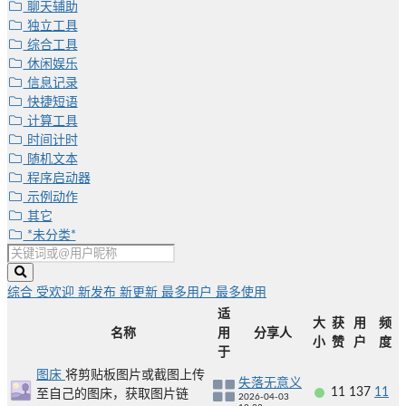
聊天辅助
独立工具
综合工具
休闲娱乐
信息记录
快捷短语
计算工具
时间计时
随机文本
程序启动器
示例动作
其它
*未分类*
综合
受欢迎
新发布
新更新
最多用户
最多使用
适
大
获
用
频
名称
用
分享人
小
赞
户
度
于
图床
将剪贴板图片或截图上传
失落无意义
11
137
11
至自己的图床，获取图片链
2026-04-03