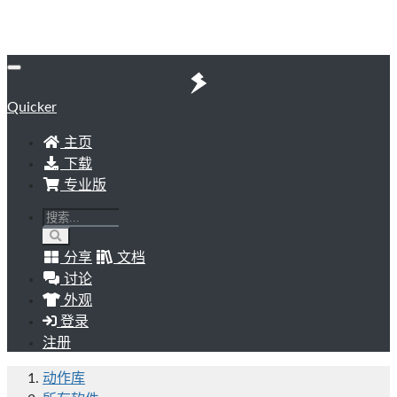
Quicker
主页
下载
专业版
分享
文档
讨论
外观
登录
注册
动作库