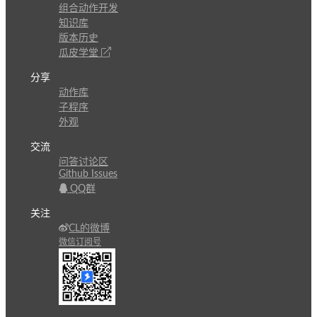
组合动作开发
知识库
版本历史
瓜皮学堂
分享
动作库
子程序
外观
交流
问答讨论区
Github Issues
QQ群
关注
CL的微博
微信订阅号