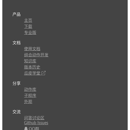
产品
主页
下载
专业版
文档
使用文档
组合动作开发
知识库
版本历史
瓜皮学堂
分享
动作库
子程序
外观
交流
问答讨论区
Github Issues
QQ群