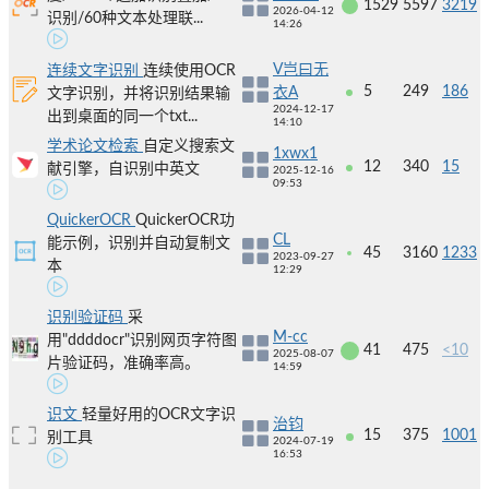
1529
5597
3219
2026-04-12
识别/60种文本处理联...
14:26
V岂曰无
连续文字识别
连续使用OCR
5
249
186
衣A
文字识别，并将识别结果输
2024-12-17
出到桌面的同一个txt...
14:10
学术论文检索
自定义搜索文
1xwx1
12
340
15
献引擎，自识别中英文
2025-12-16
09:53
QuickerOCR
QuickerOCR功
CL
能示例，识别并自动复制文
45
3160
1233
2023-09-27
本
12:29
识别验证码
采
M-cc
用"ddddocr"识别网页字符图
41
475
<10
2025-08-07
片验证码，准确率高。
14:59
识文
轻量好用的OCR文字识
治钧
15
375
1001
别工具
2024-07-19
16:53