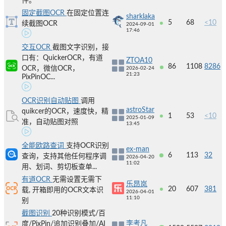
件。
固定截图OCR
在固定位置连
sharklaka
5
68
<10
续截图OCR
2024-09-01
17:46
交互OCR
截图文字识别，接
口有：QuickerOCR，有道
ZTOA10
86
1108
8286
OCR，微信OCR，
2026-02-24
21:23
PixPinOC...
OCR识别自动贴图
调用
astroStar
quikcer的OCR，速度快，精
1
53
<10
2025-01-09
准，自动贴图对照
13:45
全能欧路查词
支持OCR识别
ex-man
6
113
32
查询，支持其他任何程序调
2026-04-20
11:02
用、划词、剪切板查单...
有道OCR
无需设置无需下
乐昂岚
20
607
381
载, 开箱即用的OCR文本识
2026-04-01
11:10
别
截图识别
20种识别模式/百
李考凡
度/PixPin/追加识别叠加/AI