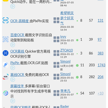
Quick动作，能在一两秒内...
2026-07-05
08:46
希望明天
是个好天
8
57
131
OCR-高精度
由PixPin实现
气
2026-03-30
16:54
百度OCR
截图文字识别后自
iyyy
1
39
97
动复制到粘贴板
2026-02-25
19:55
ZTOA10
OCR离线
Quicker官方离线
3
86
383
2026-01-22
OCR识别引擎
11:29
Simonl
PixPin
截图,OCR,GIF,贴图
11
203
1743
12天11小时
前
Simonl
离线OCR
免费的离线OCR
8
282
204
2026-05-01
23:53
屏幕找字
多屏幕/前台窗口
李考凡
中对找到所有字生成序号展
54
107
<10
2026-01-07
示
22:55
Bader
巴德OCR朗读
截图-]OCR-]