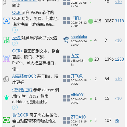
10
<10
2025-02-05
朗读
22:52
OCR
源自 PixPin 软件的
『扪』
OCR 功能，免费、纯本地、
415
3067
3118
2026-03-12
速度快而且准确率超高...
22:04
sharklaka
反选
对屏幕内容进行反选
4
9
<10
2024-10-24
12:40
OCR+
截图识别文本，整合
九牧
百度、腾讯、有道、
20
1396
1233
9天22小时
PixPin、AI大模型等接口，
前
便...
开飞色
AI高精度OCR
基于llm，精
2
54
<10
2024-10-18
度更好
09:29
识别验证码
参考 darcyc 调
nihk001
用python方式，调用
1
15
<10
2024-10-02
ddddocr识别验证码
09:42
微信OCR
可无需安装微信，
ZTOA10
5
107
98
会自动配置环境和依赖文
2024-11-19
14:55