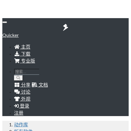
Quicker
主页
下载
专业版
分享
文档
讨论
外观
登录
注册
动作库