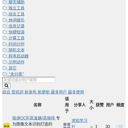
聊天辅助
独立工具
综合工具
休闲娱乐
信息记录
快捷短语
计算工具
时间计时
随机文本
程序启动器
示例动作
其它
*未分类*
综合
受欢迎
新发布
新更新
最多用户
最多使用
适
大
名称
用
分享人
获赞
用户
频度
小
于
极速OCR|高准确|高保排
专
求知学习
为图像文本识别打造的
社
1
30
<10