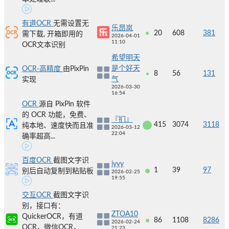
有道OCR
无需设置无
乐昂岚
20
608
381
需下载, 开箱即用的
2026-04-01
11:10
OCR文本识别
希望明天
是个好天
OCR-高精度
由PixPin
8
56
131
气
实现
2026-03-30
16:54
OCR
源自 PixPin 软件
的 OCR 功能，免费、
『扪』
415
3074
3118
纯本地、速度快而且准
2026-03-12
22:04
确率超高...
百度OCR
截图文字识
iyyy
1
39
97
别后自动复制到粘贴板
2026-02-25
19:55
交互OCR
截图文字识
别，接口有：
ZTOA10
QuickerOCR，有道
86
1108
8286
2026-02-24
OCR，微信OCR，
21:23