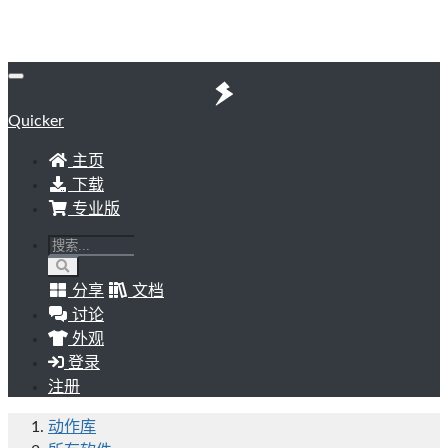
Quicker
主页
下载
专业版
分享
文档
讨论
外观
登录
注册
动作库