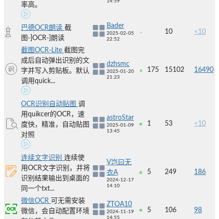
14:59
率高。
Bader
巴德OCR朗读
截
10
<10
2025-02-05
图-]OCR-]朗读
22:52
截图OCR-Lite
截图完
成后自动弹出识别的文
dzhsmc
175
15102
16490
字并写入剪贴板。默认
2025-01-20
21:23
调用quick...
OCR识别自动贴图
调
用quikcer的OCR，速
astroStar
1
53
<10
度快，精准，自动贴图
2025-01-09
13:45
对照
连续文字识别
连续使
V岂曰无
用OCR文字识别，并将
5
249
186
衣A
识别结果输出到桌面的
2024-12-17
14:10
同一个txt...
微信OCR
可无需安装
ZTOA10
5
106
98
微信，会自动配置环境
2024-11-19
14:55