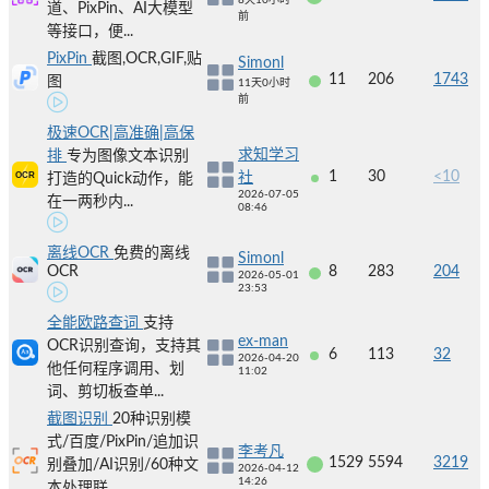
8天10小时
道、PixPin、AI大模型
前
等接口，便...
PixPin
截图,OCR,GIF,贴
Simonl
11
206
1743
图
11天0小时
前
极速OCR|高准确|高保
求知学习
排
专为图像文本识别
1
30
<10
社
打造的Quick动作，能
2026-07-05
在一两秒内...
08:46
离线OCR
免费的离线
Simonl
OCR
8
283
204
2026-05-01
23:53
全能欧路查词
支持
ex-man
OCR识别查询，支持其
6
113
32
2026-04-20
他任何程序调用、划
11:02
词、剪切板查单...
截图识别
20种识别模
式/百度/PixPin/追加识
李考凡
1529
5594
3219
别叠加/AI识别/60种文
2026-04-12
14:26
本处理联...