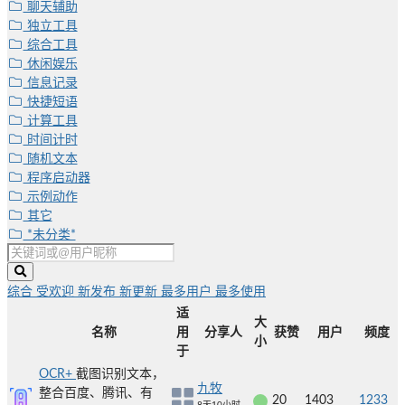
聊天辅助
独立工具
综合工具
休闲娱乐
信息记录
快捷短语
计算工具
时间计时
随机文本
程序启动器
示例动作
其它
*未分类*
综合
受欢迎
新发布
新更新
最多用户
最多使用
适
大
名称
用
分享人
获赞
用户
频度
小
于
OCR+
截图识别文本，
九牧
整合百度、腾讯、有
20
1403
1233