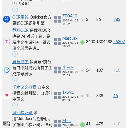
PixPinOC...
ZTOA10
OCR离线
Quicker官方
3
86
383
2026-01-22
离线OCR识别引擎
11:29
截图OCR
是截图OCR
也是 AI 对话工具，高
Marcusx
3400
1304488
55302
精度文字识别+一键调
2026-01-16
10:29
用全球最先进...
屏幕找字
多屏幕/前台
李考凡
窗口中对找到所有字生
54
107
<10
2026-01-07
成序号展示
22:55
学术论文检索
自定义
1xwx1
搜索文献引擎，自识别
12
338
15
2025-12-16
中英文
09:53
识别验证码
采
用"ddddocr"识别网页
M-cc
41
475
<10
字符图片验证码，准确
2025-08-07