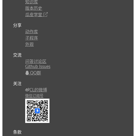
知识库
版本历史
瓜皮学堂
分享
动作库
子程序
外观
交流
问答讨论区
Github Issues
QQ群
关注
CL的微博
微信订阅号
条款