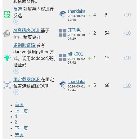
和依赖文件。
反选
对屏幕内容进行
sharklaka
4
9
<10
反选
2024-10-24
12:40
开飞色
AI高精度OCR
基于
2
54
<10
2024-10-18
llm，精度更好
09:29
识别验证码
参考
darcyc 调用python方
nihk001
1
15
<10
式，调用ddddocr识别
2024-10-02
09:42
验证码
固定截图OCR
在固定
sharklaka
5
68
<10
位置连续截图OCR
2024-09-01
17:46
首页
上一页
1
2
下一页
末页