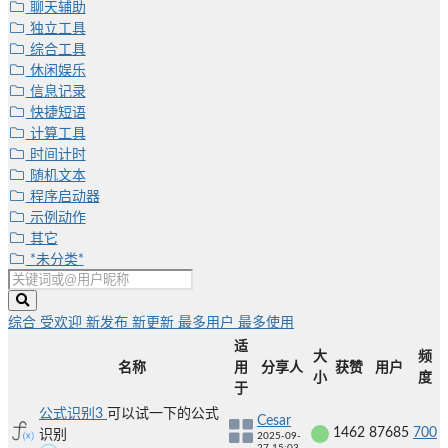
聊天辅助
独立工具
综合工具
休闲娱乐
信息记录
快捷短语
计算工具
时间计时
随机文本
程序启动器
示例动作
其它
*未分类*
综合
受欢迎
新发布
新更新
最多用户
最多使用
适
大
频
名称
用
分享人
获赞
用户
小
度
于
公式识别3
可以试一下的公式
Cesar
1462
87685
700
识别
2025-09-