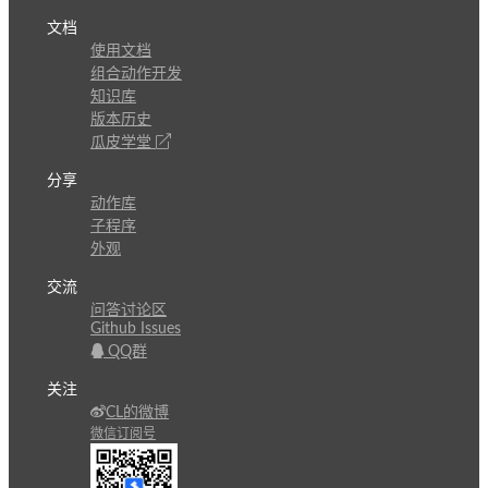
文档
使用文档
组合动作开发
知识库
版本历史
瓜皮学堂
分享
动作库
子程序
外观
交流
问答讨论区
Github Issues
QQ群
关注
CL的微博
微信订阅号