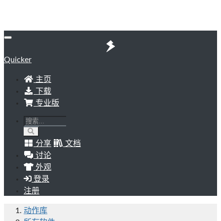
Quicker
主页
下载
专业版
分享
文档
讨论
外观
登录
注册
动作库