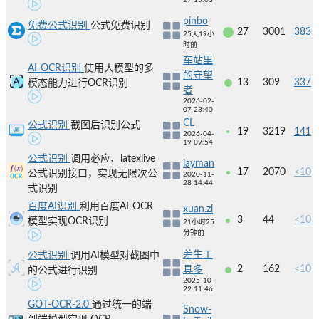
27 15:03
pinbo
免费公式识别
公式免费识别
27
3001
383
25天19小
时前
车站里
AI-OCR识别
使用大模型的多
的守望
13
309
337
模态能力进行OCR识别
者
2026-02-
07 23:40
CL
公式识别
截图后识别公式
19
3219
141
2026-04-
19 09:54
公式识别
调用必应、latexlive
layman
17
2070
<10
公式识别接口，实现无限次公
2020-11-
28 14:44
式识别
百度AI识别
利用百度AI-OCR
xuan.zl
3
44
<10
模型实现OCR识别
21小时25
分钟前
差生工
公式识别
调用AI模型对截图中
2
162
<10
具多
的公式进行识别
2025-10-
22 11:46
GOT-OCR-2.0
通过统一的端
Snow-