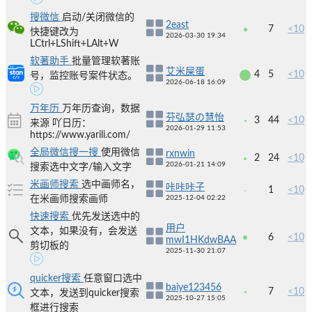
搜微信
启动/关闭微信的
2east
7
<10
快捷键改为
2026-03-30 19:34
LCtrl+LShift+LAlt+W
软著助手
批量管理软著账
艾米屎蛋
4
5
<10
号，监控账号案件状态。
2026-06-18 16:09
万年历
万年历查询，数据
芬弘瑟の慧怡
3
44
<10
来源 吖日历：
2026-01-29 11:53
https://www.yarili.com/
全局微信搜一搜
使用微信
rxnwin
2
24
<10
2026-01-21 14:09
搜索选中文字/输入文字
米画师搜索
选中画师名，
咔咔咔子
1
<10
在米画师搜索画师
2025-12-04 02:22
快速搜索
优先发送选中的
用户
文本，如果没有，会发送
6
<10
mwI1HKdwBAA
剪切板的
2025-11-30 21:07
quicker搜索
任意窗口选中
baiye123456
7
<10
文本，发送到quicker搜索
2025-10-27 15:05
框进行搜索