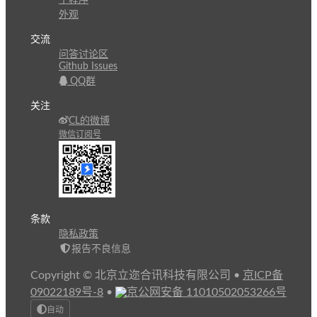
子程序
外观
交流
问答讨论区
Github Issues
QQ群
关注
CL的微博
微信订阅号
条款
隐私政策
报告不良信息
Copyright © 北京立迩合讯科技有限公司
•
京ICP备
09022189号-8
•
京公网安备 11010502053266号
自动