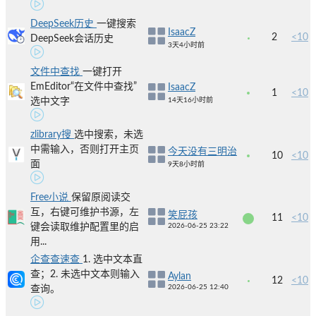
DeepSeek历史
一键搜索
IsaacZ
2
<10
DeepSeek会话历史
3天4小时前
文件中查找
一键打开
EmEditor“在文件中查找”
IsaacZ
1
<10
选中文字
14天16小时前
zlibrary搜
选中搜索，未选
中需输入，否则打开主页
今天没有三明治
10
<10
面
9天8小时前
Free小说
保留原阅读交
互，右键可维护书源，左
笑屁孩
11
<10
键会读取维护配置里的启
2026-06-25 23:22
用...
企查查速查
1. 选中文本直
查；2. 未选中文本则输入
Aylan
12
<10
2026-06-25 12:40
查询。