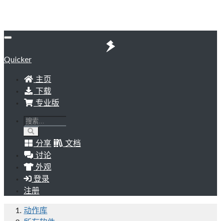
Quicker
主页
下载
专业版
分享
文档
讨论
外观
登录
注册
动作库