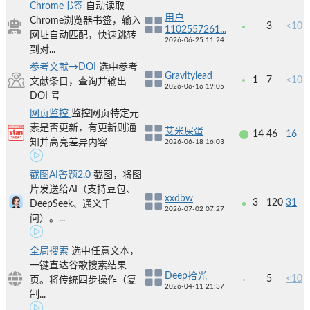
Chrome书签
自动读取
用户
Chrome浏览器书签，输入
3
<10
1102557261...
网址自动匹配，快速跳转
2026-06-25 11:24
到对...
参考文献→DOI
选中参考
Gravitylead
1
7
<10
文献条目，查询并输出
2026-06-16 19:05
DOI 号
网页监控
监控网页特定元
素是否更新，有更新则通
艾米屎蛋
14
46
16
知并高亮差异内容
2026-06-18 16:03
截图AI答题2.0
截图，将图
片发送给AI（支持豆包、
xxdbw
3
120
31
DeepSeek、通义千
2026-07-02 07:27
问）。...
全局搜索
选中任意文本，
一键直达谷歌搜索结果
Deep拾光
5
<10
页。将传统四步操作（复
2026-04-11 21:37
制...