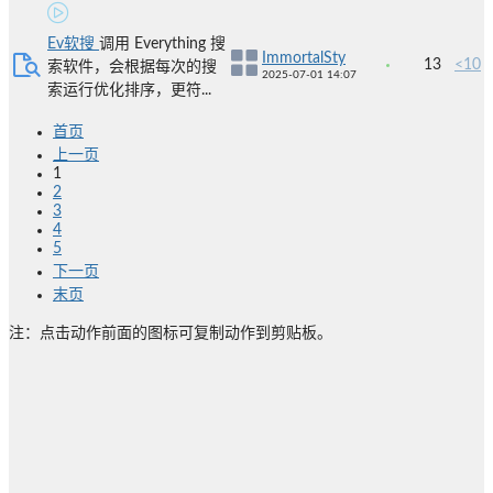
Ev软搜
调用 Everything 搜
ImmortalSty
13
<10
索软件，会根据每次的搜
2025-07-01 14:07
索运行优化排序，更符...
首页
上一页
1
2
3
4
5
下一页
末页
注：点击动作前面的图标可复制动作到剪贴板。