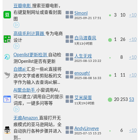
豆瓣电影
搜索豆瓣电影，
右键复制网址或查看封面
Simonl
3
10
<10
2025-09-21 17:51
图
高级毛利计算器
专为电商
白马渡春风
1
26
<10
设计
5天13小时前
Openlist更新检测
自动检
人生无戏
8
<10
测Openlist是否有更新
2025-08-13 23:22
白嫖ai
汇总一些ai;直接将
enough!
1
11
<10
选中文字或者剪贴板的文
2025-08-08 16:33
字作为输入去查询ai;解...
AI聚合助手
小窗调用AI，
可以建立/调用自己的提示
艾米屎蛋
20
253
53
词库，一键多问等等
11天19小时前
无痕Amazon
直接打开无
痕模式的亚马逊网站，全
AndyLinyeye
6
<10
自动执行各种步骤并进入
2025-07-15 15:25
到...