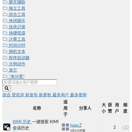
聊天辅助
独立工具
综合工具
休闲娱乐
信息记录
快捷短语
计算工具
时间计时
随机文本
程序启动器
示例动作
其它
*未分类*
综合
受欢迎
新发布
新更新
最多用户
最多使用
适
大
获
用
频
名称
用
分享人
小
赞
户
度
于
KIMI 历史
一键搜索 KIMI
IsaacZ
2
<10
会话历史
3天5小时前