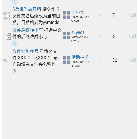
S后缀当前日期
将文件或
丁小七
7
<10
文件夹名后缀改为当前日
2025-03-20
09:59
期，日期格式为yymmdd
文件后缀转小写
把选中文
suyeda
6
<10
件的后缀改成小写
2024-11-17
09:12
文件名加序号
重命名文
活动抽奖
件,XXX_1.jpg,XXX_2.jpg，
51
<10
2023-09-10
自动填充文件夹名称作
17:00
为...