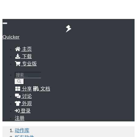
Quicker
主页
下载
专业版
分享
文档
讨论
外观
登录
注册
动作库