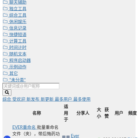
聊天辅助
独立工具
综合工具
休闲娱乐
信息记录
快捷短语
计算工具
时间计时
随机文本
程序启动器
示例动作
其它
*未分类*
综合
受欢迎
新发布
新更新
最多用户
最多使用
适
大
获
名称
用
分享人
用户
频度
小
赞
于
EVER重命名
批量重命名
文件（夹），带后悔药功
Ever