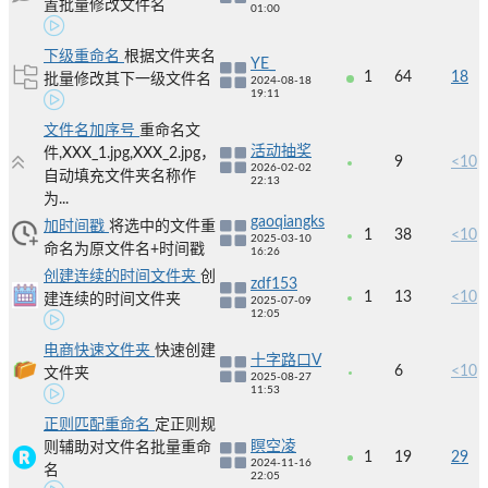
置批量修改文件名
01:00
下级重命名
根据文件夹名
YE_
1
64
18
批量修改其下一级文件名
2024-08-18
19:11
文件名加序号
重命名文
活动抽奖
件,XXX_1.jpg,XXX_2.jpg，
9
<10
2026-02-02
自动填充文件夹名称作
22:13
为...
gaoqiangks
加时间戳
将选中的文件重
1
38
<10
2025-03-10
命名为原文件名+时间戳
16:26
创建连续的时间文件夹
创
zdf153
1
13
<10
建连续的时间文件夹
2025-07-09
12:05
电商快速文件夹
快速创建
十字路口V
6
<10
文件夹
2025-08-27
11:53
正则匹配重命名
定正则规
瞑空凌
则辅助对文件名批量重命
1
19
29
2024-11-16
名
22:05