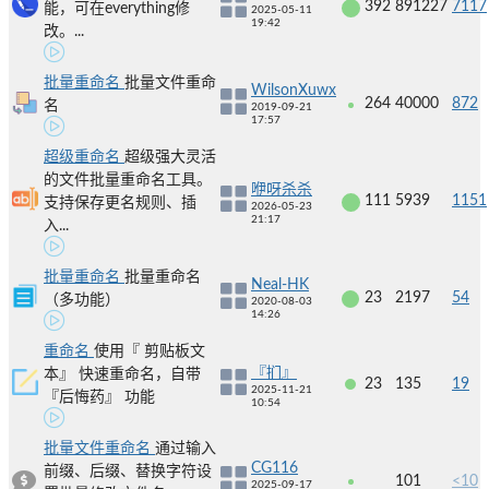
392
891227
7117
能，可在everything修
2025-05-11
19:42
改。...
批量重命名
批量文件重命
WilsonXuwx
264
40000
872
名
2019-09-21
17:57
超级重命名
超级强大灵活
的文件批量重命名工具。
咿呀杀杀
111
5939
1151
支持保存更名规则、插
2026-05-23
21:17
入...
批量重命名
批量重命名
Neal-HK
23
2197
54
（多功能）
2020-08-03
14:26
重命名
使用『 剪贴板文
『扪』
本』 快速重命名，自带
23
135
19
2025-11-21
『后悔药』 功能
10:54
批量文件重命名
通过输入
CG116
前缀、后缀、替换字符设
101
<10
2025-09-17