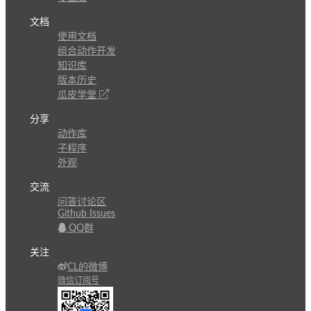
文档
使用文档
组合动作开发
知识库
版本历史
瓜皮学堂
分享
动作库
子程序
外观
交流
问答讨论区
Github Issues
QQ群
关注
CL的微博
微信订阅号