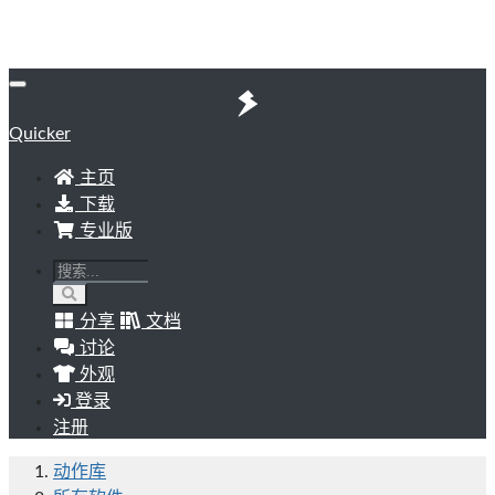
Quicker
主页
下载
专业版
分享
文档
讨论
外观
登录
注册
动作库