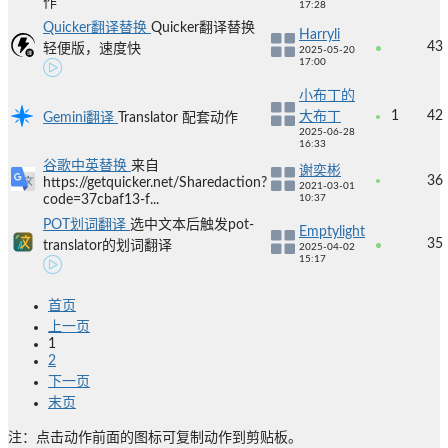
作
17:28
Quicker翻译替换
Quicker翻译替换
Harryli
43
轻便版，速度快
2025-05-20
17:00
小布丁的
1
42
大布丁
Gemini翻译
Translator 配套动作
2025-06-28
16:33
谷歌中英替换
来自
谢奕彬
36
https://getquicker.net/Sharedaction?
2021-03-01
code=37cbaf13-f...
10:37
POT划词翻译
选中文本后触发pot-
Emptylight
35
translator的划词翻译
2025-04-02
15:17
首页
上一页
1
2
下一页
末页
注：点击动作前面的图标可复制动作到剪贴板。