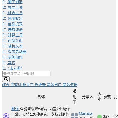
聊天辅助
独立工具
综合工具
休闲娱乐
信息记录
快捷短语
计算工具
时间计时
随机文本
程序启动器
示例动作
其它
*未分类*
综合
受欢迎
新发布
新更新
最多用户
最多使用
适
大
名称
用
分享人
获赞
用
小
于
翻译
全能型翻译动作。内置9个翻译
Marcusx
引擎，支持120种语言。支持划词翻
357
40
2021-10-05