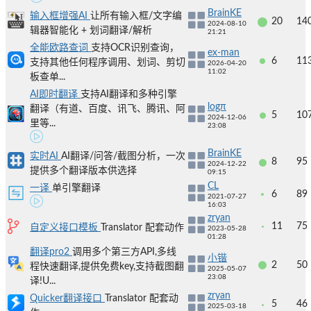
BrainKE
输入框增强AI
让所有输入框/文字编
20
14
2024-08-10
辑器智能化 + 划词翻译/解析
21:21
全能欧路查词
支持OCR识别查询，
ex-man
6
11
支持其他任何程序调用、划词、剪切
2026-04-20
11:02
板查单...
AI即时翻译
支持AI翻译和多种引擎
logπ
翻译（有道、百度、讯飞、腾讯、阿
5
10
2024-12-06
里等...
23:08
BrainKE
实时AI
AI翻译/问答/截图分析，一次
8
95
2024-12-22
提供多个翻译版本供选择
09:15
CL
一译
单引擎翻译
6
89
2021-07-27
16:03
zryan
11
75
自定义接口模板
Translator 配套动作
2023-05-28
01:28
翻译pro2
调用多个第三方API,多线
小锴
2
50
程快速翻译,提供免费key,支持截图翻
2025-05-07
23:08
译!U...
zryan
Quicker翻译接口
Translator 配套动
5
46
2025-03-18