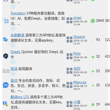
译、...
19:37
Translator
19种服务聚合翻译。极致
zryan
UI！AI、免费DeepL、谷歌镜像；划
2844
38
2026-02-20
词、...
11:44
谷歌翻译
调用第三方API地址,直接快
Shawnt
93
12
速翻译长文本，无需appkey。
2019-12-30
11:57
DeepL
Quicker 最好用的 DeepL 动
Poto
32
42
作
2024-01-20
14:05
治钧
简译
极简翻译
52
20
2025-09-01
08:35
查词
专业的查词动作，音标、词
Marcusx
35
15
性、形式、拼音、多音字、释义、例
2020-08-15
18:07
句，一...
翻译pro LTS
调用多个第三方API地
小锴
址,直接快速翻译长文本，无需key，
19
64
2025-05-07
支持...
23:02