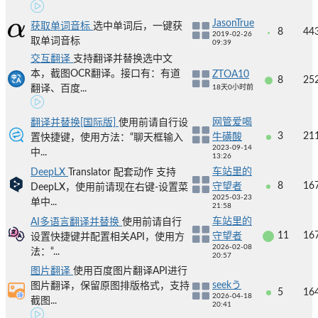
JasonTrue
获取单词音标
选中单词后，一键获
8
44
2019-02-26
取单词音标
09:39
交互翻译
支持翻译并替换选中文
本，截图OCR翻译。接口有：有道
ZTOA10
8
25
翻译、百度...
18天0小时前
网管爱喝
翻译并替换[国际版]
使用前请自行设
3
21
牛磺酸
置快捷键，使用方法：“聊天框输入
2023-09-14
中...
13:26
车站里的
DeepLX
Translator 配套动作 支持
8
16
守望者
DeepLX，使用前请现在右键-设置菜
2025-03-23
单中...
21:58
车站里的
AI多语言翻译并替换
使用前请自行
11
16
守望者
设置快捷键并配置相关API，使用方
2026-02-08
法：“...
20:57
图片翻译
使用百度图片翻译API进行
seekう
图片翻译，保留原图排版格式，支持
5
16
2026-04-18
截图...
20:41