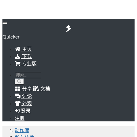
Quicker
主页
下载
专业版
分享
文档
讨论
外观
登录
注册
动作库