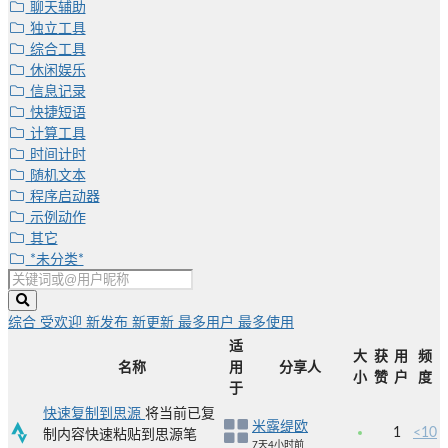
聊天辅助
独立工具
综合工具
休闲娱乐
信息记录
快捷短语
计算工具
时间计时
随机文本
程序启动器
示例动作
其它
*未分类*
综合
受欢迎
新发布
新更新
最多用户
最多使用
适
大
获
用
频
名称
用
分享人
小
赞
户
度
于
快速复制到思源
将当前已复
米露缇欧
1
<10
制内容快速粘贴到思源笔
7天4小时前