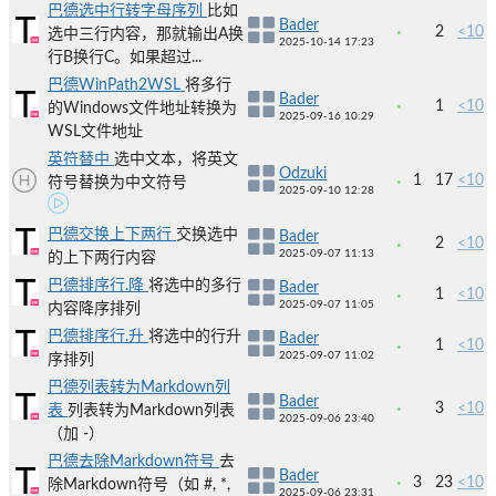
巴德选中行转字母序列
比如
Bader
2
<10
选中三行内容，那就输出A换
2025-10-14 17:23
行B换行C。如果超过...
巴德WinPath2WSL
将多行
Bader
1
<10
的Windows文件地址转换为
2025-09-16 10:29
WSL文件地址
英符替中
选中文本，将英文
Odzuki
1
17
<10
符号替换为中文符号
2025-09-10 12:28
巴德交换上下两行
交换选中
Bader
2
<10
2025-09-07 11:13
的上下两行内容
巴德排序行.降
将选中的多行
Bader
1
<10
2025-09-07 11:05
内容降序排列
巴德排序行.升
将选中的行升
Bader
1
<10
2025-09-07 11:02
序排列
巴德列表转为Markdown列
Bader
3
<10
表
列表转为Markdown列表
2025-09-06 23:40
（加 -）
巴德去除Markdown符号
去
Bader
3
23
<10
除Markdown符号（如 #, *,
2025-09-06 23:31