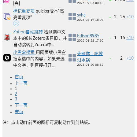
[夹]
2025-09-05 00:13
标记重复项
quicker版本“高
syhc
2
26
<10
亮重复项”
2025-03-19 18:09
Zotero自动跳转
检测选中文
Edison8985
1
15
<10
本中的8位Zotero条目ID，并
2025-01-22 17:10
自动跳转到Zotero中...
小黑盒搜索
用网页版小黑盒
先砸你土肥坡
2
<10
搜索选中的内容，如果未选
泔水锅
中文字，则直接打开...
2025-01-20 08:52
首页
上一页
1
2
3
下一页
末页
注：点击动作前面的图标可复制动作到剪贴板。