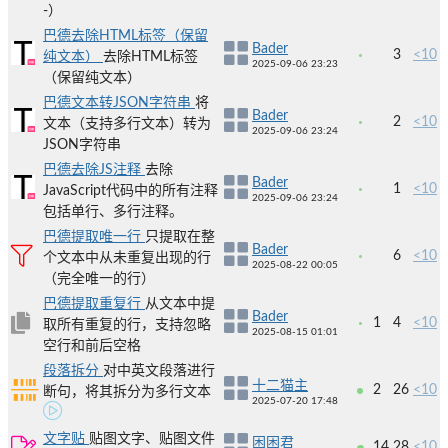
-）
巴德去除HTML标签（保留
Bader
3
<10
纯文本）
去除HTML标签
2025-09-06 23:23
（保留纯文本）
巴德文本转JSON字符串
将
Bader
2
<10
文本（支持多行文本）转为
2025-09-06 23:24
JSON字符串
巴德去除JS注释
去除
Bader
1
<10
JavaScript代码中的所有注释
2025-09-06 23:24
包括单行、多行注释。
巴德提取唯一行
只提取在整
Bader
6
<10
个文本中从未重复出现的行
2025-08-22 00:05
（完全唯一的行）
巴德提取重复行
从文本中提
Bader
1
4
<10
取所有重复的行，支持忽略
2025-08-15 01:01
空行和前后空格
段落拆分
对中英文段落进行
十二猫主
2
26
<10
断句，将其拆分为多行文本
2025-07-20 17:48
文字贴
贴图文字、贴图文件
困困君
14
28
<10