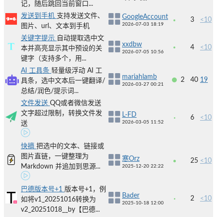
记，随后跳回当前窗口...
发送到手机
支持发送文件、
GoogleAccount
3
<10
2026-07-03 18:19
图片、url、文本到手机
关键字提示
自动提取选中文
xxdbw
4
<10
本并高亮显示其中预设的关
2026-07-05 10:56
键字（支持多个，用...
AI 工具条
轻量级浮动 AI 工
mariahlamb
2
40
19
具条，选中文本后一键翻译/
2026-03-27 00:21
总结/润色/提示词...
文件发送
QQ或者微信发送
文字超过限制，转换文件发
L-FD
6
<10
2026-03-05 11:52
送
快摘
把选中的文本、链接或
图片直链，一键整理为
寒Orz
25
<10
Markdown 并追加到思源...
2025-12-20 22:22
巴德版本号+1
版本号+1，例
Bader
2
<10
如将v1_20251016转换为
2025-10-18 12:00
v2_20251018__by【巴德...