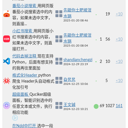
番茄小说搜索
用网页版
先砸你土肥坡泔
番茄小说搜索选中的内
19
<10
水锅
容，如果未选中文字，
2025-01-20 08:46
则直接...
小红书搜索
用网页版小
先砸你土肥坡泔
红书搜索选中的内容，
1
56
<10
水锅
如果未选中文字，则直
2025-01-20 08:04
接打开...
代码去掉注释
现在支持
shandianchengzi
2
10
<10
Python，后面有想支持
2024-12-29 23:19
的我再往里面加
格式化Header
python
旮旯旯
5
<10
爬虫 Header头自动格式
2024-12-25 10:06
化加引号
超级面板
Quciker超级
面板，智能识别选中的
王文铖
69
1027
161
任意文本或文件，执行
2024-12-23 10:21
相应功能
在Ndd中打开
选中一段