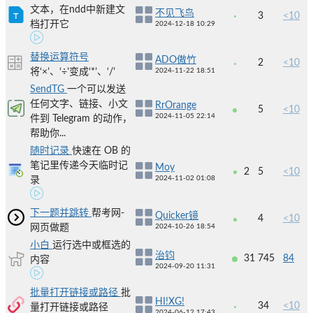
文本，在ndd中新建文
不见飞鸟
3
<10
档打开它
2024-12-18 10:29
替换运算符号
ADO傲竹
2
<10
将‘×’、‘÷’变成‘*’、‘/’
2024-11-22 18:51
SendTG
一个可以发送
任何文字、链接、小文
RrOrange
5
<10
2024-11-05 22:14
件到 Telegram 的动作，
帮助你...
随时记录
快速在 OB 的
笔记里传递今天临时记
Moy
2
5
<10
2024-11-02 01:08
录
下一题并跳转
帮考网-
Quicker镜
4
<10
网页做题
2024-10-26 18:54
小白
运行选中或框选的
治钧
31
745
84
内容
2024-09-20 11:31
批量打开链接或路径
批
HI!XG!
34
<10
量打开链接或路径
2024-06-12 17:43