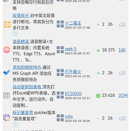
2025-08-15 01:01
支持忽略空行和前后空
格
段落拆分
对中英文段落
进行断句，将其拆分为
十二猫主
2
26
<10
多行文本
2025-07-20 17:48
语音朗读
语音朗读+文
本转语音；内置系统
seekう
18
375
140
TTS、Edge TTS、Azure
2025-05-08 15:47
TTS 、Ta...
添加到微软待办
通过
打不着火
2
26
<10
MS Graph API 添加任
2025-04-26 13:26
务到微软待办
自动复制到表格
须先打
开Excel或WPS表格，选
EC10010
23
626
3194
2025-04-01 23:11
中文字，运行动作，自
动复制...
标记重复项
quicker版本
syhc
2
26
<10
“高亮重复项”
2025-03-19 18:09