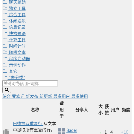
聊天辅助
独立工具
综合工具
休闲娱乐
信息记录
快捷短语
计算工具
时间计时
随机文本
程序启动器
示例动作
其它
*未分类*
综合
受欢迎
新发布
新更新
最多用户
最多使用
适
大
获
名称
用
分享人
用户
频度
小
赞
于
巴德提取重复行
从文本
中提取所有重复的行，
Bader
1
4
<10