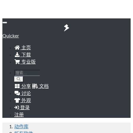
Quicker
主页
下载
专业版
分享
文档
讨论
外观
登录
注册
动作库