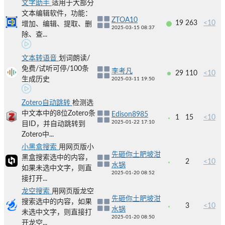
文字助手
适用于大部分
文本编辑软件，功能：
ZTOA10
19
263
<10
增加、编辑、提取、删
2025-03-15 08:37
除、查...
文本转语音
划词朗读/
免费/试听可停/100条
李考凡
29
110
<10
生成历史
2025-03-11 19:50
Zotero自动跳转
检测选
中文本中的8位Zotero条
Edison8985
1
15
<10
2025-01-22 17:10
目ID，并自动跳转到
Zotero中...
小黑盒搜索
用网页版小
先砸你土肥坡泔
黑盒搜索选中的内容，
2
<10
水锅
如果未选中文字，则直
2025-01-20 08:52
接打开...
龙空搜索
用网页版龙空
先砸你土肥坡泔
搜索选中的内容，如果
3
<10
水锅
未选中文字，则直接打
2025-01-20 08:50
开龙空...