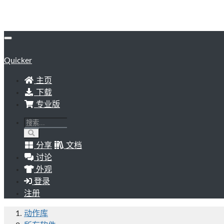
Quicker
主页
下载
专业版
分享
文档
讨论
外观
登录
注册
动作库