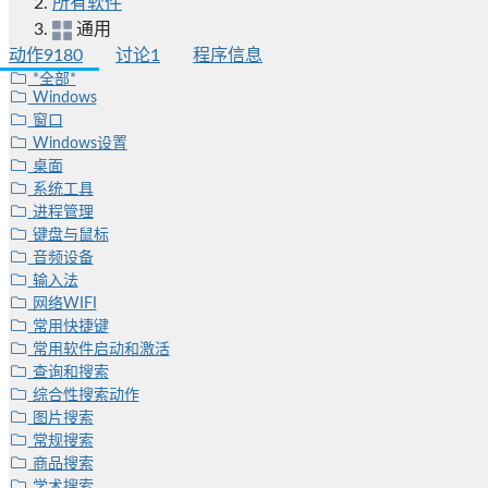
所有软件
通用
动作
9180
讨论
1
程序信息
*全部*
Windows
窗口
Windows设置
桌面
系统工具
进程管理
键盘与鼠标
音频设备
输入法
网络WIFI
常用快捷键
常用软件启动和激活
查询和搜索
综合性搜索动作
图片搜索
常规搜索
商品搜索
学术搜索