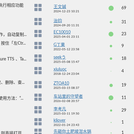
，执行相应功能
王文铖
69
2024-12-23 10:21
治钧
31
2024-09-20 11:31
EC10010
23
，自动复制...
2025-04-01 23:11
「左Ctr...
G丁果
9
2022-05-12 23:58
seekう
18
TTS 、Ta...
2025-05-08 15:47
xiuluoc
4
2018-12-24 23:04
删除、查...
ZTOA10
19
2025-03-15 08:37
车站里的守望者
11
方法：“...
2026-02-08 20:57
李考凡
29
2025-03-11 19:50
kliover
1
2022-01-24 23:43
先砸你土肥坡泔水锅
1
直接打开...