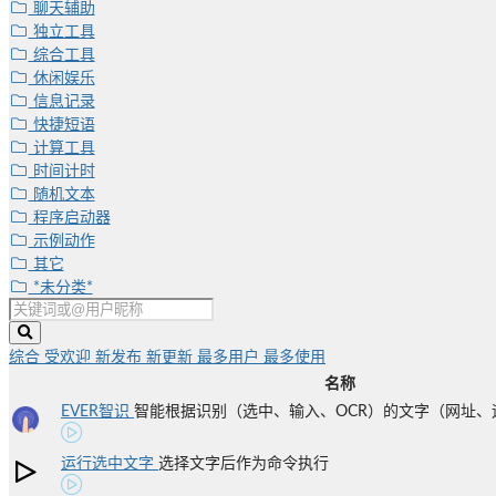
聊天辅助
独立工具
综合工具
休闲娱乐
信息记录
快捷短语
计算工具
时间计时
随机文本
程序启动器
示例动作
其它
*未分类*
综合
受欢迎
新发布
新更新
最多用户
最多使用
名称
EVER智识
智能根据识别（选中、输入、OCR）的文字（网址、运算
运行选中文字
选择文字后作为命令执行