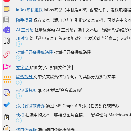
inBox笔记推送
inBox笔记（手机端APP）配套动作，发送电脑端文
随手摘录
保存文本（添加追加）到指定文本文档，可以选中文本添
AI 工具条
轻量级浮动 AI 工具条，选中文本后一键翻译/总结/润色/
加对符
给「选中文本」首尾添加对符 并发送到当前窗口；未选中文
批量打开链接或路径
批量打开链接或路径
文字贴
贴图文字、贴图文件[夹]
段落拆分
对中英文段落进行断句，将其拆分为多行文本
标记重复项
quicker版本“高亮重复项”
添加到微软待办
通过 MS Graph API 添加任务到微软待办
快摘
把选中的文本、链接或图片直链，一键整理为 Markdown 并
淘口令解析
选中淘口令解析领券