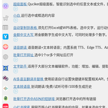
超级面板
Quciker超级面板，智能识别选中的任意文本或文件
小白
运行选中或框选的内容
自动复制到表格
须先打开Excel或WPS表格，选中文字，运行动作
金额中文大写
将金额数字生成中文大写，可同时处理多个数字。按住
语音朗读
语音朗读+文本转语音；内置系统 TTS、Edge TTS、Azure 
批量打开网址
选中1个or多个网址后打开
文字助手
适用于大部分文本编辑软件，功能：增加、编辑、提取、
AI多语言翻译并替换
使用前请自行设置快捷键并配置相关API，使用
文本转语音
划词朗读/免费/试听可停/100条生成历史
批量打开选中ASIN的短链接
浏览器打开选中的所有链接
小红书搜索
用网页版小红书搜索选中的内容，如果未选中文字，则