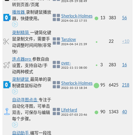
2024-09-19 08:49
转到页首/页尾
播放器
录制键鼠播放
Sherlock·Holmes
13
383
56
器，快捷使用。
2024-06-22 17:55
录制精简
一键简化键
鼠录制文件，需要手
Tanziow
22
<10
2024-04-14 21:39
动调整时间间隙(非常
快)
连点器pro
参数自由
over-
3
283
16
设置，支持自动/手
2022-11-11 08:00
动两种模式
录制键鼠
最简单的录
Sherlock·Holmes
95
6425
218
制键盘鼠标动作
2022-10-13 18:34
自动寻图点击
专注于
自动化寻图，可单击
LifeHard
90
1343
40
双击，可保存与编辑
2022-07-03 23:46
每个步骤。
自动助手
编写一段找