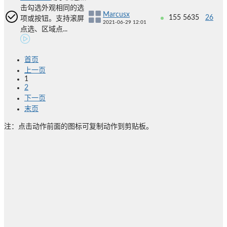
击勾选外观相同的选
Marcusx
155
5635
26
项或按钮。支持滚屏
2021-06-29 12:01
点选、区域点...
首页
上一页
1
2
下一页
末页
注：点击动作前面的图标可复制动作到剪贴板。