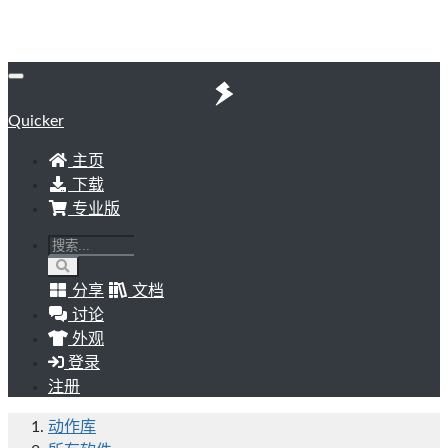
Quicker
主页
下载
专业版
分享
文档
讨论
外观
登录
注册
动作库