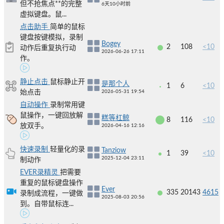
但不抢焦点**的完整
6天10小时前
虚拟键盘。鼠...
点击助手
简单的鼠标
键盘按键模拟，录制
Bogey
2
108
<10
动作后重复执行动
2026-06-26 17:11
作。
静止点击
鼠标静止开
是那个人
1
6
<10
始点击
2026-05-31 19:54
自动操作
录制常用键
鼠操作，一键回放解
糕等杠鲸
8
116
<10
放双手。
2026-04-16 12:16
快速录制
轻量化的录
Tanziow
1
39
<10
2025-12-04 23:11
制动作
EVER录精灵
把需要
重复的鼠标键盘操作
Ever
335
20143
4615
录制成流程，一键做
2025-08-03 20:56
到。自带鼠标连...