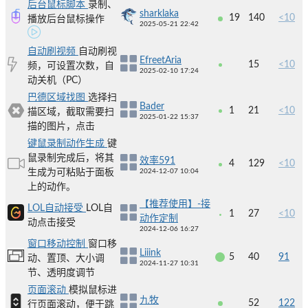
后台鼠标脚本
录制、
sharklaka
19
140
<10
播放后台鼠标操作
2025-05-21 22:42
自动刷视频
自动刷视
EfreetAria
15
<10
频，可设置次数，自
2025-02-10 17:24
动关机（PC）
巴德区域找图
选择扫
Bader
1
21
<10
描区域，截取需要扫
2025-01-22 15:37
描的图片，点击
键鼠录制动作生成
键
鼠录制完成后，将其
效率591
4
129
<10
生成为可粘贴于面板
2024-12-07 10:04
上的动作。
【推荐使用】-接
LOL自动接受
LOL自
1
27
<10
动作定制
动点击接受
2024-12-06 16:27
窗口移动控制
窗口移
Liiink
5
40
91
动、置顶、大小调
2024-11-27 10:31
节、透明度调节
页面滚动
模拟鼠标进
九牧
52
122
行页面滚动，便于跳