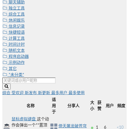
聊天辅助
独立工具
综合工具
休闲娱乐
信息记录
快捷短语
计算工具
时间计时
随机文本
程序启动器
示例动作
其它
*未分类*
综合
受欢迎
新发布
新更新
最多用户
最多使用
适
大
获
名称
用
分享人
用户
频度
小
赞
于
鼠标虚拟键盘
这个动
作会弹出一个**置顶
倚天屠龙破苍穹
1
6
<10