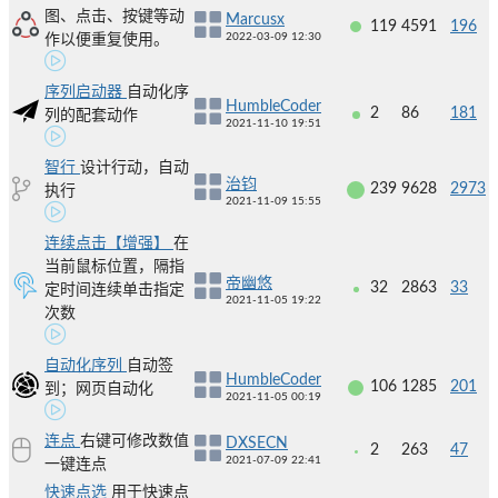
图、点击、按键等动
Marcusx
119
4591
196
2022-03-09 12:30
作以便重复使用。
序列启动器
自动化序
HumbleCoder
2
86
181
列的配套动作
2021-11-10 19:51
智行
设计行动，自动
治钧
239
9628
2973
执行
2021-11-09 15:55
连续点击【增强】
在
当前鼠标位置，隔指
帝幽悠
32
2863
33
定时间连续单击指定
2021-11-05 19:22
次数
自动化序列
自动签
HumbleCoder
106
1285
201
到；网页自动化
2021-11-05 00:19
连点
右键可修改数值
DXSECN
2
263
47
2021-07-09 22:41
一键连点
快速点选
用于快速点