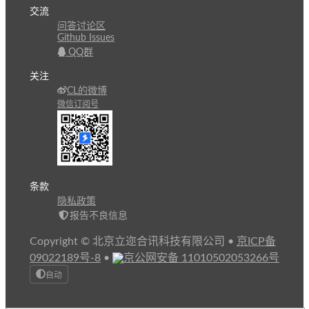
交流
问答讨论区
Github Issues
QQ群
关注
CL的微博
微信订阅号
条款
隐私政策
报告不良信息
Copyright © 北京立迩合讯科技有限公司
•
京ICP备
09022189号-8
•
京公网安备 11010502053266号
自动