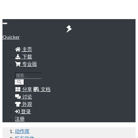
Quicker
主页
下载
专业版
分享
文档
讨论
外观
登录
注册
动作库