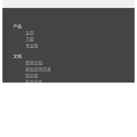
产品
主页
下载
专业版
文档
使用文档
组合动作开发
知识库
版本历史
瓜皮学堂
分享
动作库
子程序
外观
交流
问答讨论区