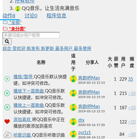
所有软件
QQ音乐，让生活充满音乐
动作
8
讨论
0
程序信息
*全部*
*未分类*
综合
受欢迎
新发布
新更新
最多用户
最多使用
适
大
获
用
频
名称
用
分享人
小
赞
户
度
于
播放/暂停
QQ音乐默认快捷
奔跑吧Man
1
229
35
键，如冲突可修改。
2019-03-13 15:13
播放下一首歌曲
QQ音乐默
奔跑吧Man
1
215
<10
认快捷键，如冲突可修改。
2019-03-13 15:19
播放上一首歌曲
QQ音乐默
奔跑吧Man
1
187
<10
认快捷键，如冲突可修改。
2019-03-13 15:15
添加喜欢
将QQ音乐中正在
dtx
122
<10
2020-03-16 17:20
播放的歌添加到喜欢
zyz1z1
84
<10
听歌识曲
QQ音乐听歌识曲
2020-04-14 11:19