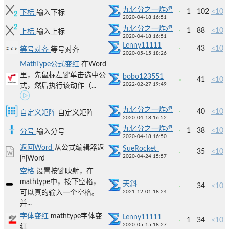
九亿分之一炸鸡
1
102
<10
下标
输入下标
2020-04-18 16:51
九亿分之一炸鸡
1
88
<10
上标
输入上标
2020-04-18 16:51
Lenny11111
43
<10
等号对齐
等号对齐
2020-05-15 18:26
MathType公式变红
在Word
里，先鼠标左键单击选中公
bobo123551
41
<10
2022-02-27 19:49
式，然后执行该动作（...
九亿分之一炸鸡
40
<10
自定义矩阵
自定义矩阵
2020-04-18 16:52
九亿分之一炸鸡
1
38
<10
分号
输入分号
2020-04-18 16:50
返回Word
从公式编辑器返
SueRocket_
35
<10
2020-04-24 15:57
回Word
空格
设置按键映射，在
mathtype中，按下空格，
天斜
34
<10
可以真的输入一个空格。
2021-12-01 18:24
并...
字体变红
mathtype字体变
Lenny11111
1
34
<10
2020-05-15 18:27
红