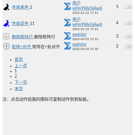
用户
5
<10
字体黑色
1
wFm9We5iAwA
2023-01-31 17:41
用户
4
<10
字体蓝色
11
wFm9We5iAwA
2023-01-31 17:41
weirdor
3
<10
删除矩阵行
删除矩阵行
2024-04-05 15:31
weirdor
2
<10
矩阵=对齐
矩阵在=处对齐
2024-04-05 15:30
首页
上一页
1
2
下一页
末页
注：点击动作前面的图标可复制动作到剪贴板。