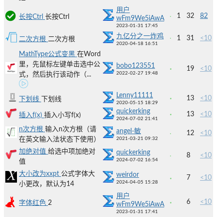
用户
1
32
82
长按Ctrl
长按Ctrl
wFm9We5iAwA
2023-01-31 17:45
九亿分之一炸鸡
1
31
<10
二次方根
二次方根
2020-04-18 16:51
MathType公式变黑
在Word
里，先鼠标左键单击选中公
bobo123551
19
<10
2022-02-27 19:48
式，然后执行该动作（...
Lenny11111
13
<10
下划线
下划线
2020-05-15 18:29
quickerking
13
<10
插入f(x)
插入小写f(x)
2024-07-02 21:41
n次方根
输入n次方根（请
angel-敏
12
<10
在英文输入法状态下使用）
2021-03-21 09:32
加绝对值
给选中项加绝对
quickerking
8
<10
2024-07-02 16:54
值
大小改为xxpt
公式字体大
weirdor
7
<10
2024-04-05 15:28
小更改，默认为14
用户
6
<10
字体红色
2
wFm9We5iAwA
2023-01-31 17:41