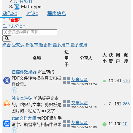
所有软件
MathType
动作
30
讨论
0
程序信息
*全部*
*未分类*
综合
受欢迎
新发布
新更新
最多用户
最多使用
适
大
获
用
频
名称
用
分享人
小
赞
户
度
于
扫描件效果器
将直转的
PDF文件转为模拟真实扫描
艾米屎蛋
10
241
<10
件效果。
2026-03-23 11:24
纯文本粘贴
剪贴板是文本
艾米屎蛋
7
182
266
的，粘贴纯文本；剪贴板是
2026-06-24 08:19
图片的，粘贴为ocr文字...
stan文档大师
为PDF添加手
艾米屎蛋
11
130
10
写字、骑缝章与扫描件效果
2026-06-24 10:00