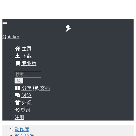
Quicker
主页
下载
专业版
分享
文档
讨论
外观
登录
注册
动作库