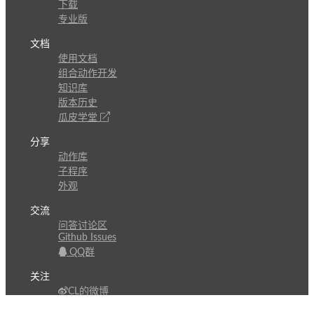
下载
专业版
文档
使用文档
组合动作开发
知识库
版本历史
瓜皮学堂
分享
动作库
子程序
外观
交流
问答讨论区
Github Issues
QQ群
关注
CL的微博
微信订阅号