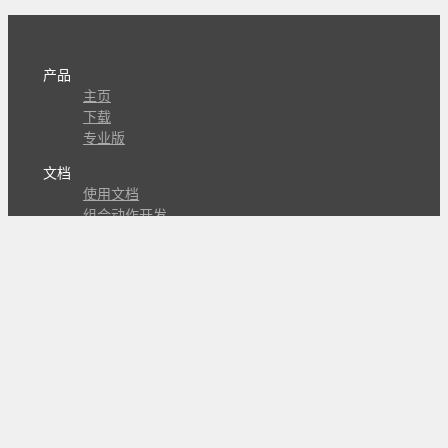
产品
主页
下载
专业版
文档
使用文档
组合动作开发
知识库
版本历史
瓜皮学堂
分享
动作库
子程序
外观
交流
问答讨论区