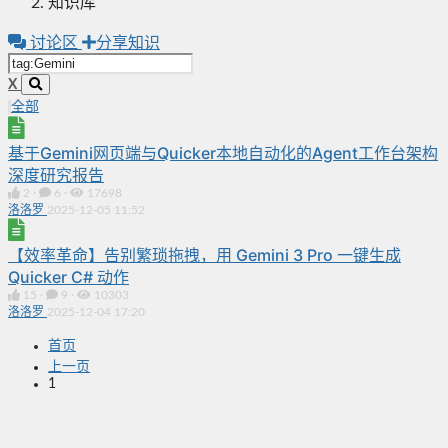
知识库
讨论区
分享知识
X
全部
基于Gemini网页端与Quicker本地自动化的Agent工作台架构
深度研究报告
2
·
6
·
17698
洛洛罗
2025-12-05 11:52
【效率革命】告别繁琐拖拽，用 Gemini 3 Pro 一键生成
Quicker C# 动作
15
·
9
·
10303
洛洛罗
2025-12-04 17:20
首页
上一页
1