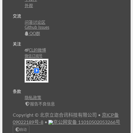
外观
交流
问答讨论区
Github Issues
QQ群
关注
CL的微博
微信订阅号
条款
隐私政策
报告不良信息
Copyright © 北京立迩合讯科技有限公司
•
京ICP备
09022189号-8
•
京公网安备 11010502053266号
自动