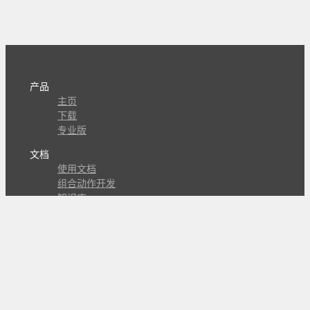
产品
主页
下载
专业版
文档
使用文档
组合动作开发
知识库
版本历史
瓜皮学堂
分享
动作库
子程序
外观