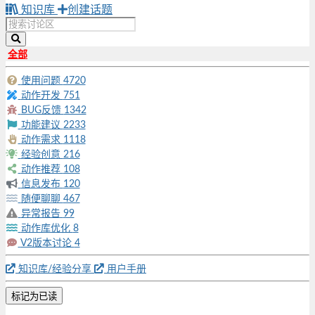
知识库
创建话题
全部
使用问题
4720
动作开发
751
BUG反馈
1342
功能建议
2233
动作需求
1118
经验创意
216
动作推荐
108
信息发布
120
随便聊聊
467
异常报告
99
动作库优化
8
V2版本讨论
4
知识库/经验分享
用户手册
标记为已读