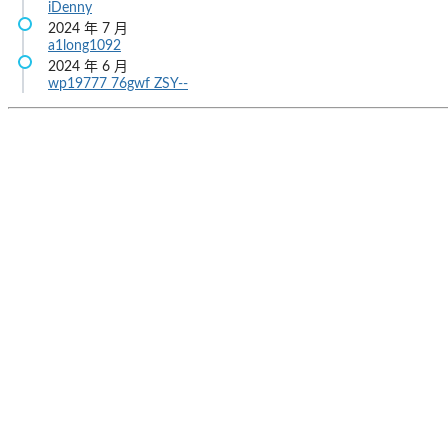
iDenny
2024 年 7 月
a1long1092
2024 年 6 月
wp19777
76gwf
ZSY--