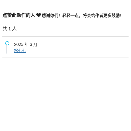
点赞此动作的人
感谢你们！轻轻一点，将会给作者更多鼓励！
共
1
人
2025 年 3 月
松七七