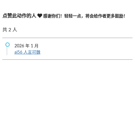
点赞此动作的人
感谢你们！轻轻一点，将会给作者更多鼓励！
共
2
人
2026 年 1 月
ai56
人言可魏