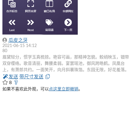
瓜皮之牙
2021-06-15 14:12
80
眉黛轻分，惯学玉真梳掠。艳容可画，那精神怎貌。鲛绡映玉，钿带
双穿缨络。歌音清丽，舞腰柔弱。宴罢瑶池，御风跨皓鹤。凤凰台
上，有萧郎共约。一面笑开，向月斜褰珠箔。东园无限，好花羞落。
发送
带尺寸发送
8
如果不喜欢此外观，可以
点这里立即撤销
。