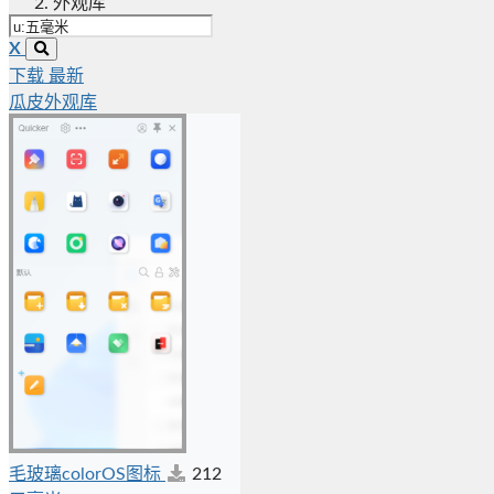
外观库
X
下载
最新
瓜皮外观库
毛玻璃colorOS图标
212