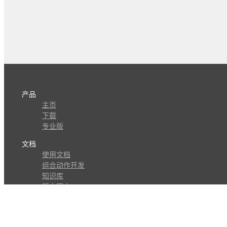
产品
主页
下载
专业版
文档
使用文档
组合动作开发
知识库
版本历史
瓜皮学堂
分享
动作库