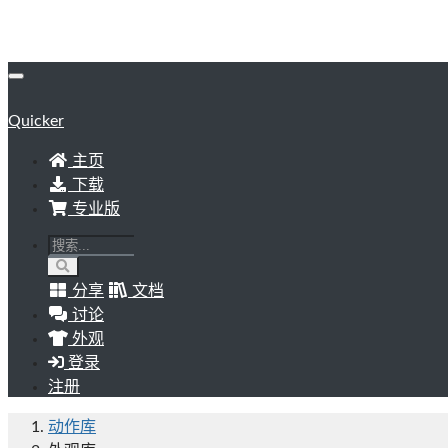
Quicker
主页
下载
专业版
分享
文档
讨论
外观
登录
注册
动作库