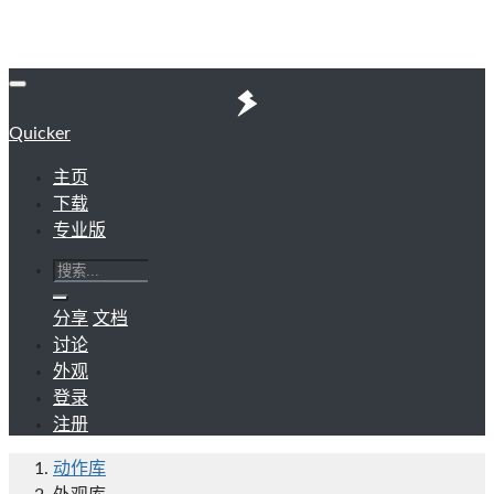
Quicker
主页
下载
专业版
分享
文档
讨论
外观
登录
注册
动作库