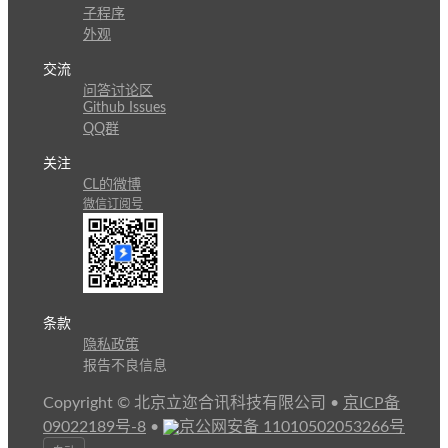
子程序
外观
交流
问答讨论区
Github Issues
QQ群
关注
CL的微博
微信订阅号
条款
隐私政策
报告不良信息
Copyright © 北京立迩合讯科技有限公司
•
京ICP备
09022189号-8
•
京公网安备 11010502053266号