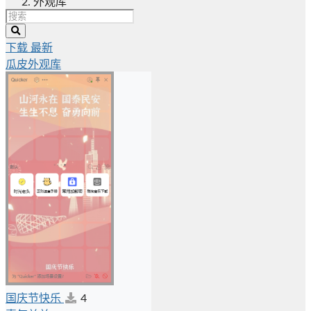
外观库
下载
最新
瓜皮外观库
国庆节快乐
4