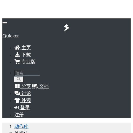
Quicker
主页
下载
专业版
分享
文档
讨论
外观
登录
注册
动作库