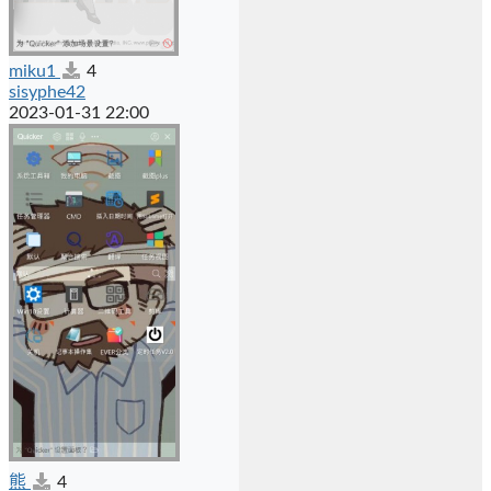
miku1
4
sisyphe42
2023-01-31 22:00
熊
4