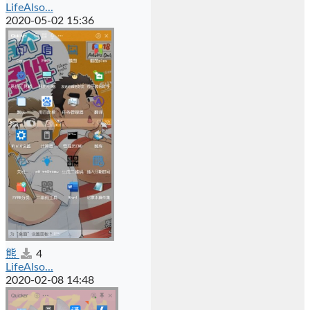
LifeAlso...
2020-05-02 15:36
熊
4
LifeAlso...
2020-02-08 14:48