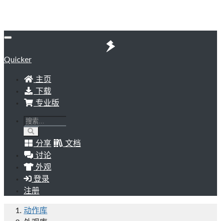
Quicker
主页
下载
专业版
分享
文档
讨论
外观
登录
注册
动作库