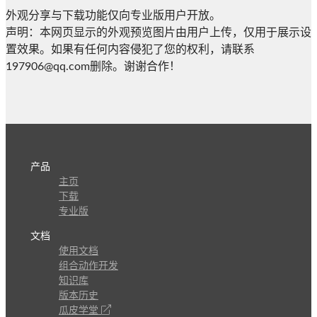
外观分享与下载功能仅向专业版用户开放。
声明：本网页显示的外观预览图片由用户上传，仅用于展示设
置效果。如果有任何内容侵犯了您的权利，请联系
197906@qq.com删除。谢谢合作！
产品
主页
下载
专业版
文档
使用文档
组合动作开发
知识库
版本历史
瓜皮学堂