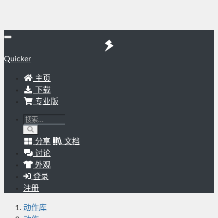
Quicker
主页
下载
专业版
分享
文档
讨论
外观
登录
注册
动作库