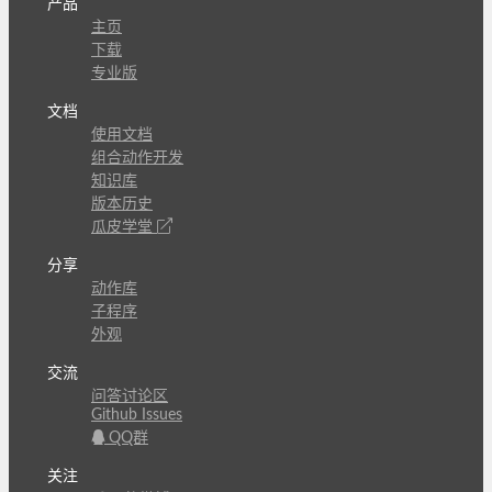
产品
主页
下载
专业版
文档
使用文档
组合动作开发
知识库
版本历史
瓜皮学堂
分享
动作库
子程序
外观
交流
问答讨论区
Github Issues
QQ群
关注