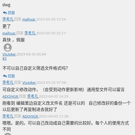
dwg
回复
李考凡
回复
maihuar
2023-03-30 15:54
:
更了
maihuar
回复
李考凡
2023-03-30 21:17
:
真快 ，佩服
VisJoker
2023-03-31 01:04
#
2
不可以自己自定义筛选文件格式吗？
回复
李考凡
回复
VisJoker
2023-03-31 07:58
:
可自定义修改动作，（会受到动作更新影响）通用型文件可以留言
ADONG8
回复
李考凡
2023-04-05 16:29
:
刚看到 编辑里边自定义改文件名 还是可以的 自己修改好的备份一个
以后更新了再复制进去就好了
李考凡
回复
ADONG8
2023-04-05 17:38
:
嗯嗯。是的。可以自己改动成自己需要的比较好。每个人的使用方式
不同