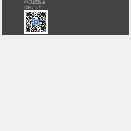
CL的微博
微信订阅号
条款
隐私政策
报告不良信息
Copyright © 北京立迩合讯科技有限公司
•
京ICP备
09022189号-8
•
京公网安备 11010502053266号
自动