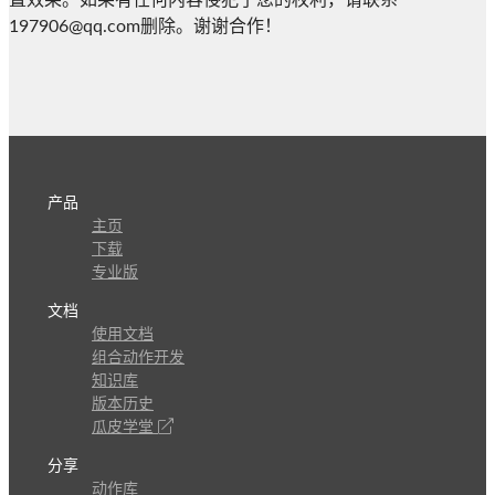
置效果。如果有任何内容侵犯了您的权利，请联系
197906@qq.com删除。谢谢合作！
产品
主页
下载
专业版
文档
使用文档
组合动作开发
知识库
版本历史
瓜皮学堂
分享
动作库