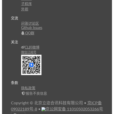
子程序
外观
交流
问答讨论区
Github Issues
QQ群
关注
CL的微博
微信订阅号
条款
隐私政策
报告不良信息
Copyright © 北京立迩合讯科技有限公司
•
京ICP备
09022189号-8
•
京公网安备 11010502053266号