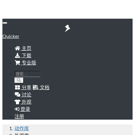
Quicker
主页
下载
专业版
分享
文档
讨论
外观
登录
注册
动作库