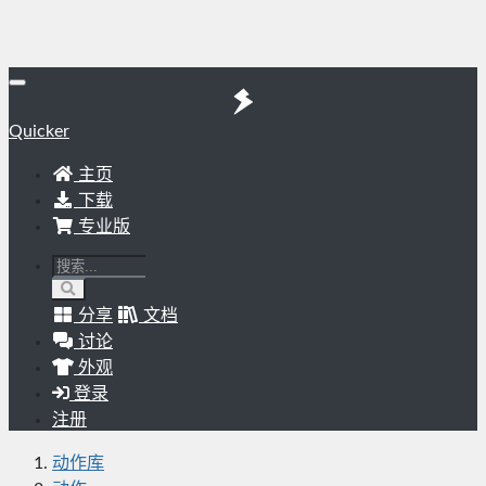
Quicker
主页
下载
专业版
分享
文档
讨论
外观
登录
注册
动作库