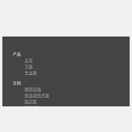
产品
主页
下载
专业版
文档
使用文档
组合动作开发
知识库
版本历史
瓜皮学堂
分享
动作库