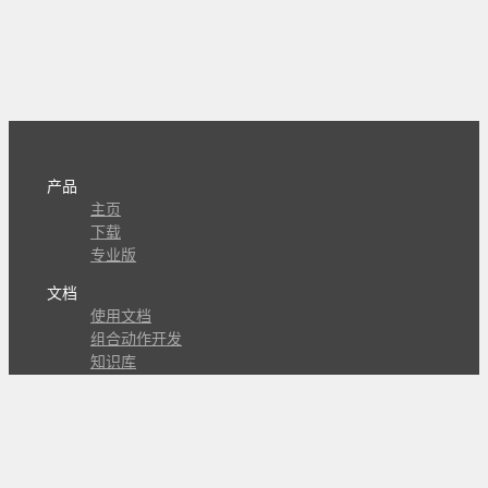
产品
主页
下载
专业版
文档
使用文档
组合动作开发
知识库
版本历史
瓜皮学堂
分享
动作库