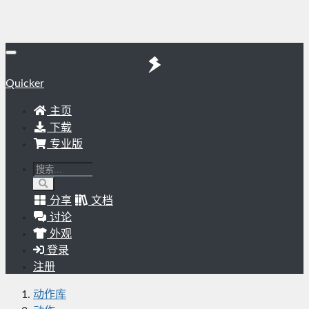
Quicker
主页
下载
专业版
分享
文档
讨论
外观
登录
注册
动作库