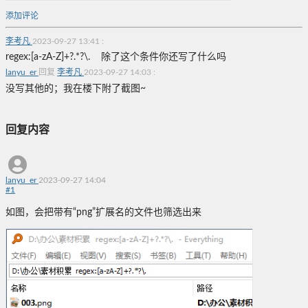
添加评论
李考凡
2023-09-27 13:41
:
regex:[a-zA-Z]+?.*?\. 除了这个条件你还写了什么吗
lanyu_er
回复
李考凡
2023-09-27 14:03
:
没写其他的；我在楼下附了截图~
回复内容
lanyu_er
2023-09-27 14:04
#
1
如图，会把带有“png”扩展名的文件也筛选出来