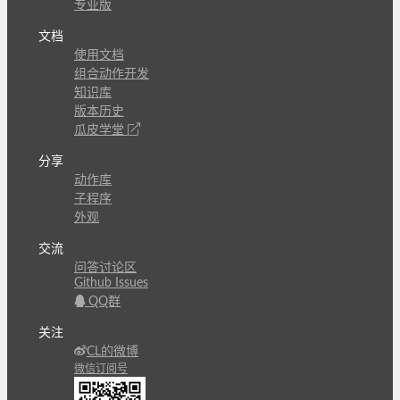
专业版
文档
使用文档
组合动作开发
知识库
版本历史
瓜皮学堂
分享
动作库
子程序
外观
交流
问答讨论区
Github Issues
QQ群
关注
CL的微博
微信订阅号