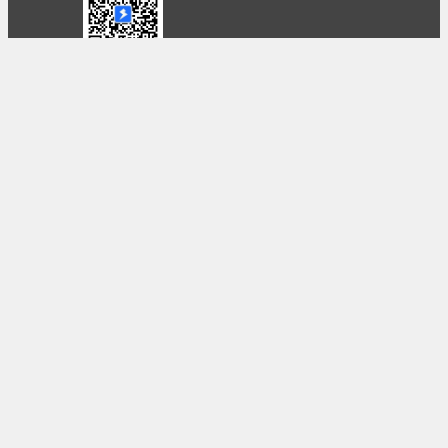
条款
隐私政策
报告不良信息
Copyright © 北京立迩合讯科技有限公司
•
京ICP备
09022189号-8
•
京公网安备 11010502053266号
自动