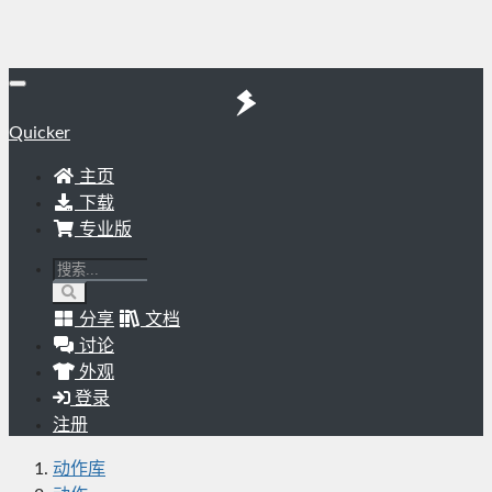
Quicker
主页
下载
专业版
分享
文档
讨论
外观
登录
注册
动作库