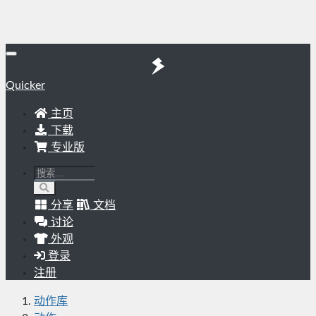
Quicker
主页
下载
专业版
分享
文档
讨论
外观
登录
注册
动作库