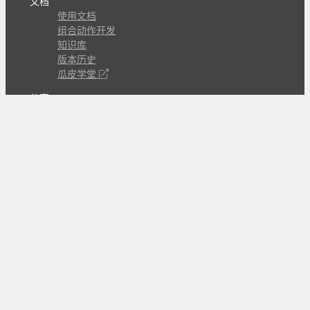
文档
使用文档
组合动作开发
知识库
版本历史
瓜皮学堂
分享
动作库
子程序
外观
交流
问答讨论区
Github Issues
QQ群
关注
CL的微博
微信订阅号