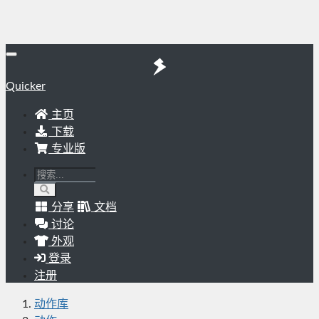
Quicker
主页
下载
专业版
分享
文档
讨论
外观
登录
注册
动作库