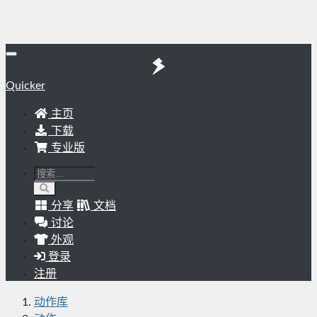
Quicker
主页
下载
专业版
分享
文档
讨论
外观
登录
注册
动作库