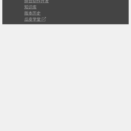
组合动作开发
知识库
版本历史
瓜皮学堂
分享
动作库
子程序
外观
交流
问答讨论区
Github Issues
QQ群
关注
CL的微博
微信订阅号