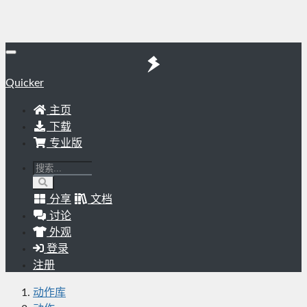
Quicker
主页
下载
专业版
分享
文档
讨论
外观
登录
注册
动作库