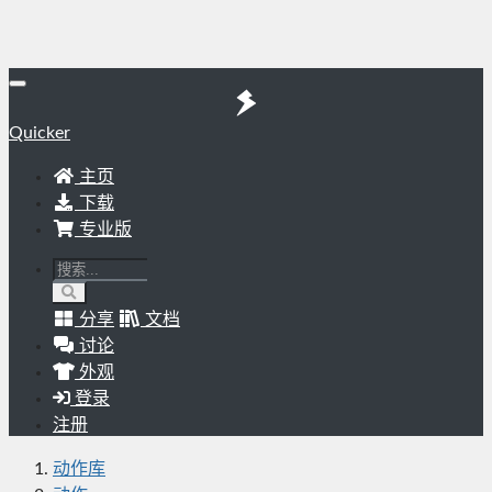
Quicker
主页
下载
专业版
分享
文档
讨论
外观
登录
注册
动作库