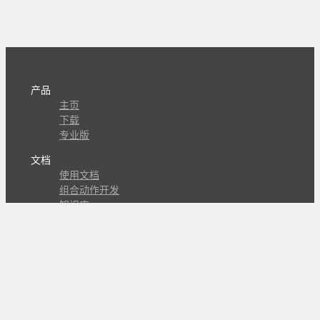
产品
主页
下载
专业版
文档
使用文档
组合动作开发
知识库
版本历史
瓜皮学堂
分享
动作库
子程序
外观