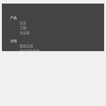
产品
主页
下载
专业版
文档
使用文档
组合动作开发
知识库
版本历史
瓜皮学堂
分享
动作库
子程序
外观
交流
问答讨论区