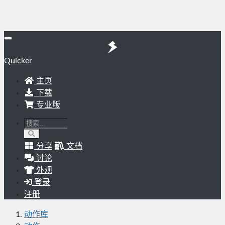
Quicker
主页
下载
专业版
分享
文档
讨论
外观
登录
注册
动作库