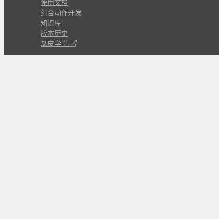
使用文档
组合动作开发
知识库
版本历史
瓜皮学堂
分享
动作库
子程序
外观
交流
问答讨论区
Github Issues
QQ群
关注
CL的微博
微信订阅号