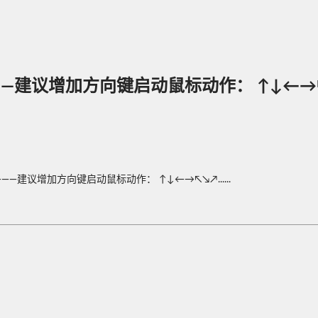
议增加方向键启动鼠标动作： ↑↓←→↖↘↗.
议增加方向键启动鼠标动作： ↑↓←→↖↘↗......