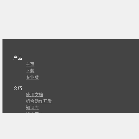
产品
主页
下载
专业版
文档
使用文档
组合动作开发
知识库
版本历史
瓜皮学堂
分享
动作库