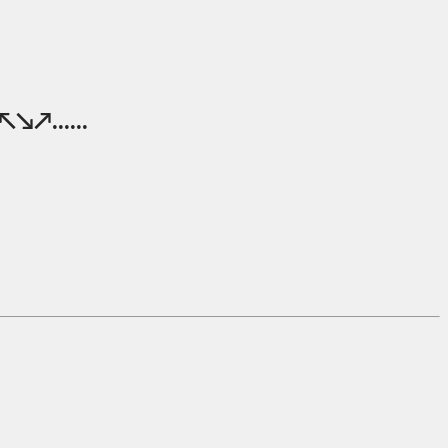
.....