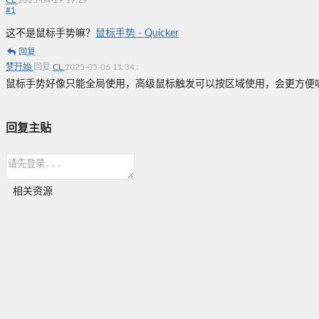
CL
2025-04-29 19:29
#
1
这不是鼠标手势嘛？
鼠标手势 - Quicker
回复
梦幵始
回复
CL
2025-05-06 11:34
:
鼠标手势好像只能全局使用，高级鼠标触发可以按区域使用，会更方便
回复主贴
相关资源