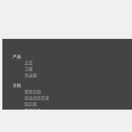
产品
主页
下载
专业版
文档
使用文档
组合动作开发
知识库
版本历史
瓜皮学堂
分享